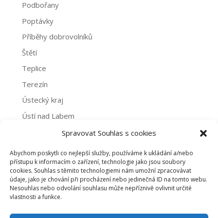
Podbořany
Poptávky
Příběhy dobrovolníků
Štětí
Teplice
Terezín
Ústecký kraj
Ústí nad Labem
Žatec
Spravovat Souhlas s cookies
Abychom poskytli co nejlepší služby, používáme k ukládání a/nebo
Archivy
přístupu k informacím o zařízení, technologie jako jsou soubory
cookies. Souhlas s těmito technologiemi nám umožní zpracovávat
Archivy
údaje, jako je chování při procházení nebo jedinečná ID na tomto webu.
Nesouhlas nebo odvolání souhlasu může nepříznivě ovlivnit určité
vlastnosti a funkce.