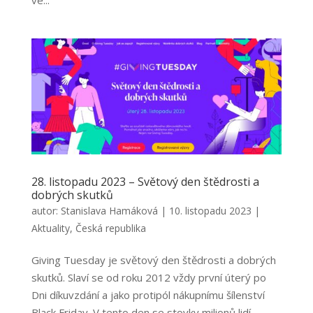
ve...
28. listopadu 2023 – Světový den štědrosti a
dobrých skutků
autor:
Stanislava Hamáková
|
10. listopadu 2023
|
Aktuality
,
Česká republika
Giving Tuesday je světový den štědrosti a dobrých
skutků. Slaví se od roku 2012 vždy první úterý po
Dni díkuvzdání a jako protipól nákupnímu šílenství
Black Friday. V tento den se stovky milionů lidí