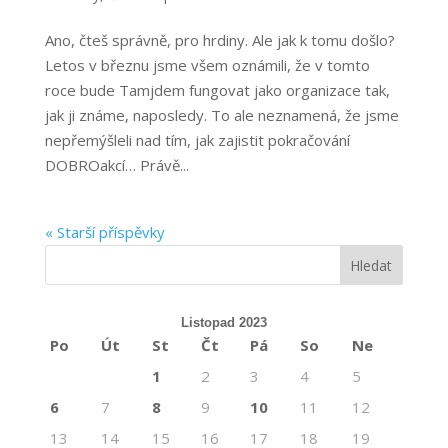
Ano, čteš správně, pro hrdiny. Ale jak k tomu došlo?
Letos v březnu jsme všem oznámili, že v tomto
roce bude Tamjdem fungovat jako organizace tak,
jak ji známe, naposledy. To ale neznamená, že jsme
nepřemýšleli nad tím, jak zajistit pokračování
DOBROakcí… Právě...
« Starší příspěvky
Listopad 2023
Po
Út
St
Čt
Pá
So
Ne
1
2
3
4
5
6
7
8
9
10
11
12
13
14
15
16
17
18
19