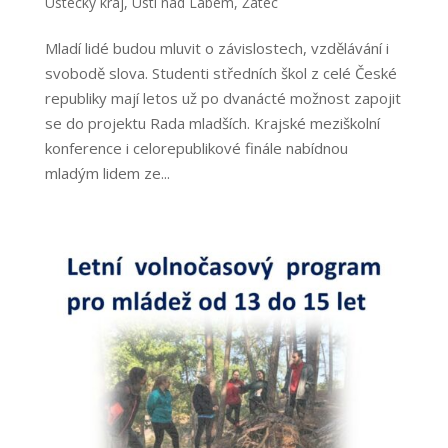
Ústecký kraj
,
Ústí nad Labem
,
Žatec
Mladí lidé budou mluvit o závislostech, vzdělávání i
svobodě slova. Studenti středních škol z celé České
republiky mají letos už po dvanácté možnost zapojit
se do projektu Rada mladších. Krajské meziškolní
konference i celorepublikové finále nabídnou
mladým lidem ze...