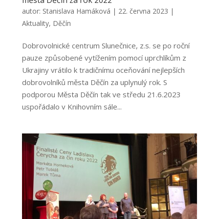
města Děčín za rok 2022
autor:
Stanislava Hamáková
|
22. června 2023
|
Aktuality
,
Děčín
Dobrovolnické centrum Slunečnice, z.s. se po roční
pauze způsobené vytížením pomocí uprchlíkům z
Ukrajiny vrátilo k tradičnímu oceňování nejlepších
dobrovolníků města Děčín za uplynulý rok. S
podporou Města Děčín tak ve středu 21.6.2023
uspořádalo v Knihovním sále...