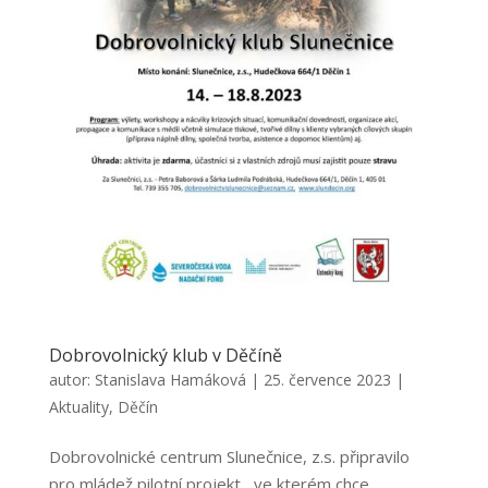
Dobrovolnický klub v Děčíně
autor:
Stanislava Hamáková
|
25. července 2023
|
Aktuality
,
Děčín
Dobrovolnické centrum Slunečnice, z.s. připravilo
pro mládež pilotní projekt , ve kterém chce