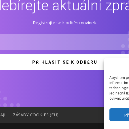
ebírejte aktuální zpr
Registrujte se k odběru novinek.
PŘIHLÁSIT SE K ODBĚRU
Abychom pos
informacím 
technologie
jedinečná I
ovlivnit urči
AJI
ZÁSADY COOKIES (EU)
Př