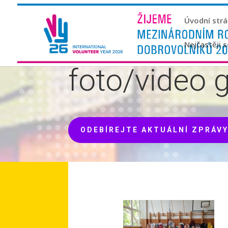
Úvodní str
Nejčastěji 
foto/video g
ODEBÍREJTE AKTUÁLNÍ ZPRÁV