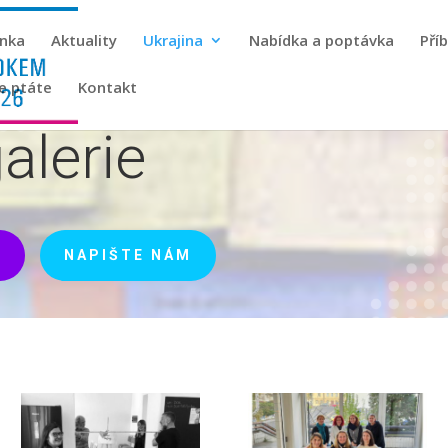
ánka
Aktuality
Ukrajina
Nabídka a poptávka
Pří
se ptáte
Kontakt
alerie
Y
NAPIŠTE NÁM