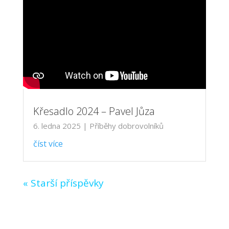
Křesadlo 2024 – Pavel Jůza
6. ledna 2025
|
Příběhy dobrovolníků
číst více
« Starší příspěvky