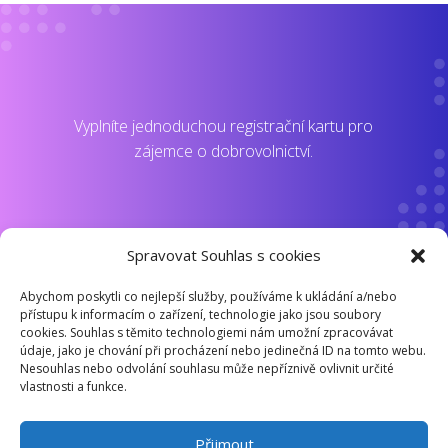
Vyplníte jednoduchou registrační kartu pro
zájemce o dobrovolnictví.
Spravovat Souhlas s cookies
STÁT SE
DOBROVOLNÍKEM
Abychom poskytli co nejlepší služby, používáme k ukládání a/nebo
přístupu k informacím o zařízení, technologie jako jsou soubory
cookies. Souhlas s těmito technologiemi nám umožní zpracovávat
údaje, jako je chování při procházení nebo jedinečná ID na tomto webu.
Nesouhlas nebo odvolání souhlasu může nepříznivě ovlivnit určité
vlastnosti a funkce.
PROHLÁŠENÍ O NAKLÁDÁNÍ S OSOBNÍMI ÚDAJI
Přijmout