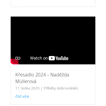
Křesadlo 2024 – Naděžda
Müllerová
11. ledna 2025
|
Příběhy dobrovolníků
číst více