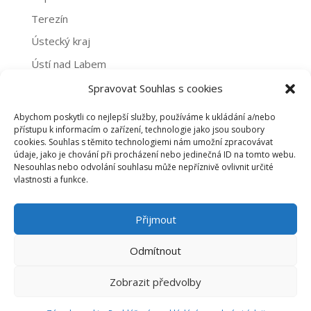
Terezín
Ústecký kraj
Ústí nad Labem
Žatec
Spravovat Souhlas s cookies
Abychom poskytli co nejlepší služby, používáme k ukládání a/nebo
Archivy
přístupu k informacím o zařízení, technologie jako jsou soubory
cookies. Souhlas s těmito technologiemi nám umožní zpracovávat
Archivy
údaje, jako je chování při procházení nebo jedinečná ID na tomto webu.
Nesouhlas nebo odvolání souhlasu může nepříznivě ovlivnit určité
vlastnosti a funkce.
PROHLÁŠENÍ O NAKLÁDÁNÍ S OSOBNÍMI ÚDAJI
Přijmout
ZÁSADY COOKIES (EU)
Odmítnout
Zobrazit předvolby
©2020 dobrovolnictvi-usteckykraj.cz |
emline -