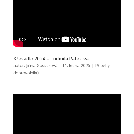
Křesadlo 2024 – Ludmila Pafelová
autor:
Jiřina Gasserová
|
11. ledna 2025
|
Příběhy
dobrovolníků