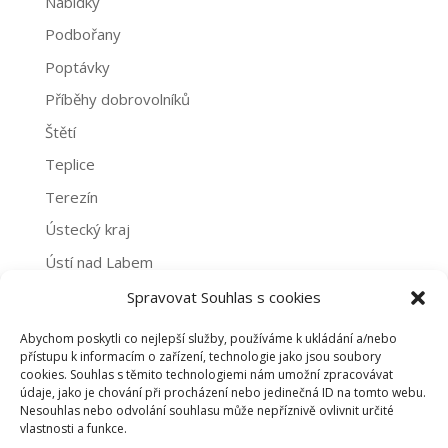
Nabídky
Podbořany
Poptávky
Příběhy dobrovolníků
Štětí
Teplice
Terezín
Ústecký kraj
Ústí nad Labem
Žatec
Spravovat Souhlas s cookies
Abychom poskytli co nejlepší služby, používáme k ukládání a/nebo
Archivy
přístupu k informacím o zařízení, technologie jako jsou soubory
cookies. Souhlas s těmito technologiemi nám umožní zpracovávat
Archivy
údaje, jako je chování při procházení nebo jedinečná ID na tomto webu.
Nesouhlas nebo odvolání souhlasu může nepříznivě ovlivnit určité
vlastnosti a funkce.