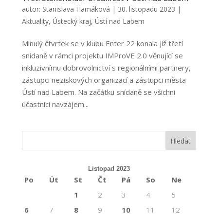
autor:
Stanislava Hamáková
|
30. listopadu 2023
|
Aktuality
,
Ústecký kraj
,
Ústí nad Labem
Minulý čtvrtek se v klubu Enter 22 konala již třetí
snídaně v rámci projektu IMProVE 2.0 věnující se
inkluzivnímu dobrovolnictví s regionálními partnery,
zástupci neziskových organizací a zástupci města
Ústí nad Labem. Na začátku snídaně se všichni
účastníci navzájem...
Listopad 2023
Po
Út
St
Čt
Pá
So
Ne
1
2
3
4
5
6
7
8
9
10
11
12