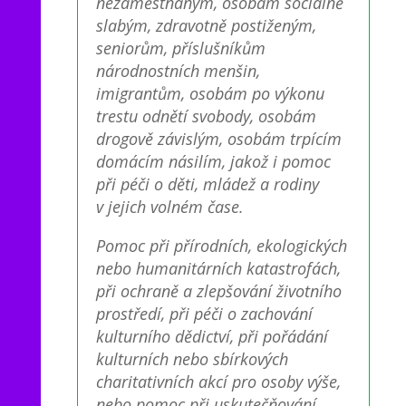
nezaměstnaným, osobám sociálně
slabým, zdravotně postiženým,
seniorům, příslušníkům
národnostních menšin,
imigrantům, osobám po výkonu
trestu odnětí svobody, osobám
drogově závislým, osobám trpícím
domácím násilím, jakož i pomoc
při péči o děti, mládež a rodiny
v jejich volném čase.
Pomoc při přírodních, ekologických
nebo humanitárních katastrofách,
při ochraně a zlepšování životního
prostředí, při péči o zachování
kulturního dědictví, při pořádání
kulturních nebo sbírkových
charitativních akcí pro osoby výše,
nebo pomoc při uskutečňování