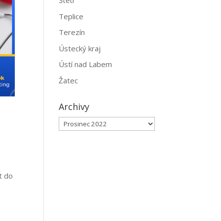
Štětí
Teplice
Terezín
Ústecký kraj
Ústí nad Labem
Žatec
Archivy
Archivy
t do