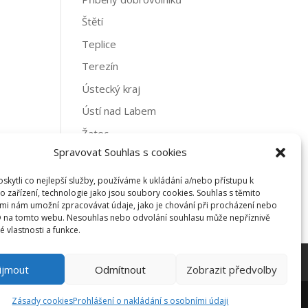
Štětí
Teplice
Terezín
Ústecký kraj
Ústí nad Labem
Žatec
Spravovat Souhlas s cookies
Archivy
kytli co nejlepší služby, používáme k ukládání a/nebo přístupu k
Archivy
o zařízení, technologie jako jsou soubory cookies. Souhlas s těmito
mi nám umožní zpracovávat údaje, jako je chování při procházení nebo
D na tomto webu. Nesouhlas nebo odvolání souhlasu může nepříznivě
té vlastnosti a funkce.
ijmout
Odmítnout
Zobrazit předvolby
Zásady cookies
Prohlášení o nakládání s osobními údaji