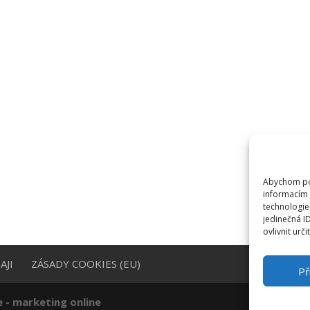
Abychom pos
informacím 
technologie
jedinečná I
ovlivnit urči
AJI
ZÁSADY COOKIES (EU)
Př
e - marketing online