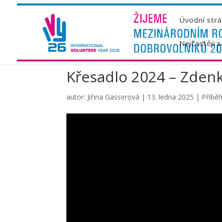
Úvodní str
Nejčastěji 
Křesadlo 2024 – Zdenk
autor:
Jiřina Gasserová
|
13. ledna 2025
|
Příbě