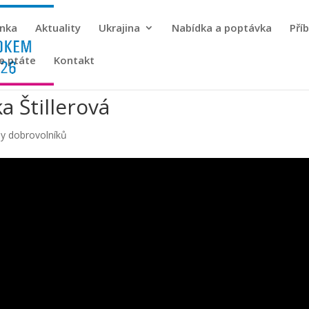
ánka
Aktuality
Ukrajina
Nabídka a poptávka
Pří
se ptáte
Kontakt
a Štillerová
hy dobrovolníků