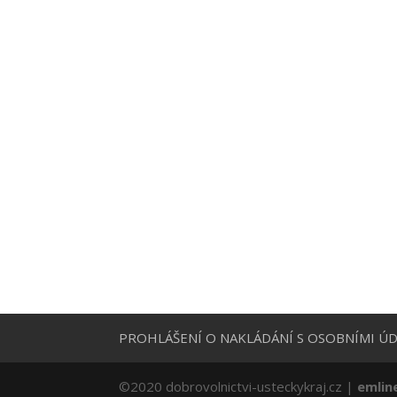
PROHLÁŠENÍ O NAKLÁDÁNÍ S OSOBNÍMI ÚD
©2020 dobrovolnictvi-usteckykraj.cz |
emlin