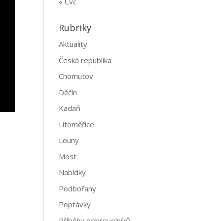
« Čvc
Rubriky
Aktuality
Česká republika
Chomutov
Děčín
Kadaň
Litoměřice
Louny
Most
Nabídky
Podbořany
Poptávky
Příběhy dobrovolníků