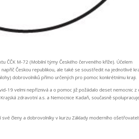
ktu ČČK M-72 (Mobilní týmy Českého červeného kříže). Účelem
 napříč Českou republikou, ale také se soustředit na jednotlivé kr
(zálohy) dobrovolníků přímo určených pro pomoc konkrétnímu kraji.
d-19 velmi nepříznivá a o pomoc již požádalo deset nemocnic z 
, Krajská zdravotní a.s. a Nemocnice Kadaň, současně spolupracu
olí své členy a dobrovolníky v kurzu Základy moderního ošetřovatel