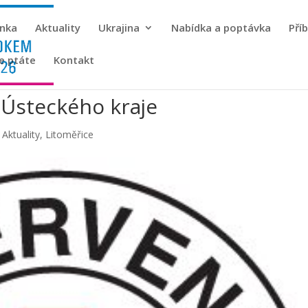
ánka
Aktuality
Ukrajina
Nabídka a poptávka
Pří
se ptáte
Kontakt
 Ústeckého kraje
|
Aktuality
,
Litoměřice