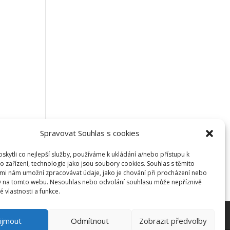
Spravovat Souhlas s cookies
kytli co nejlepší služby, používáme k ukládání a/nebo přístupu k
o zařízení, technologie jako jsou soubory cookies. Souhlas s těmito
mi nám umožní zpracovávat údaje, jako je chování při procházení nebo
D na tomto webu. Nesouhlas nebo odvolání souhlasu může nepříznivě
té vlastnosti a funkce.
ijmout
Odmítnout
Zobrazit předvolby