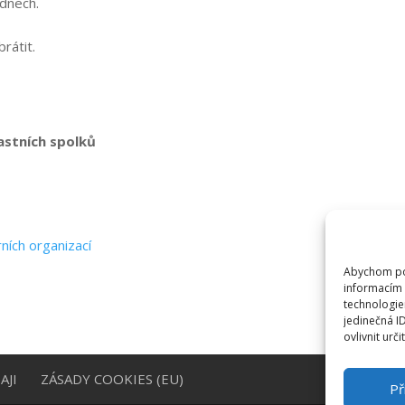
 dnech.
rátit.
astních spolků
e
ních organizací
Abychom pos
informacím 
technologie
jedinečná I
ovlivnit urči
AJI
ZÁSADY COOKIES (EU)
Př