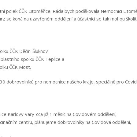
tní polek ČČK
Litoměřice. Ráda bych poděkovala Nemocnici Litomě
Kurz se koná na uzavřeném oddělení a účastníci se tak mohou školit
polku ČČK Děčín-Šluknov
blastního spolku ČČK Teplice a
polku ČČK Most.
-30 dobrovolníků pro nemocnice našeho kraje, speciálně pro Covi
ice Karlovy Vary-cca již 1 měsíc na Covidovém oddělení,
kcinačním centru, plánujeme dobrovolníky na Covidová oddělení,