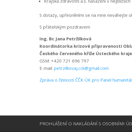
Krajská zdravotní a.s. nasazení v nejbližších
S dotazy, upřesněními se na mne neváhejte ob
S přátelským pozdravem
Ing. Bc Jana Petržilková
Koordinátorka krizové připravenosti Obl
Českého červeného kříže Ústeckého kraj
GSM: +420 721 696 797
E-mail:
petrzilkovaj.cck@gmail.com
Zpráva o činnosti ČČK ÚK pro Panel humanitár
PROHLÁŠENÍ O NAKLÁDÁNÍ S OSOBNÍMI ÚD