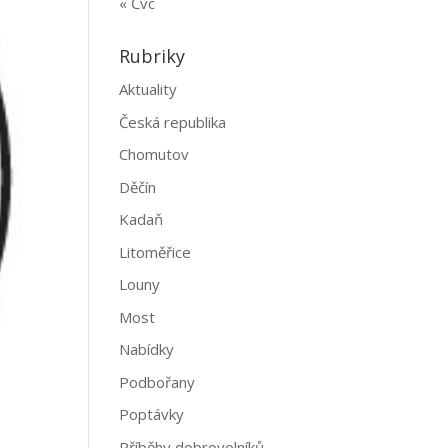
« Čvc
Rubriky
Aktuality
Česká republika
Chomutov
Děčín
Kadaň
Litoměřice
Louny
Most
Nabídky
Podbořany
Poptávky
Příběhy dobrovolníků