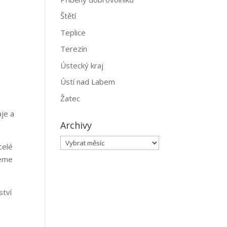
Štětí
Teplice
Terezín
Ústecký kraj
Ústí nad Labem
Žatec
aje a
Archivy
Archivy
celé
jeme
ství