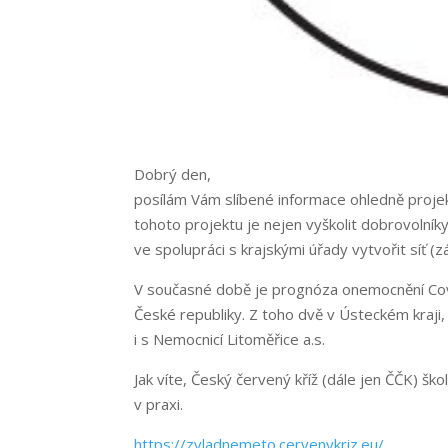
Dobrý den,
posílám Vám slíbené informace ohledně proje
tohoto projektu je nejen vyškolit dobrovolníky
ve spolupráci s krajskými úřady vytvořit síť 
V současné době je prognóza onemocnění Covi
České republiky. Z toho dvě v Ústeckém kraji
i s Nemocnicí Litoměřice a.s.
Jak víte, Český červený kříž (dále jen ČČK) šk
v praxi.
https://zvladnemeto.cervenykriz.eu/