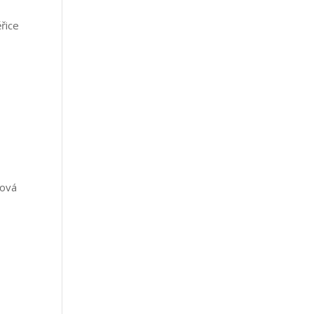
řice
dová