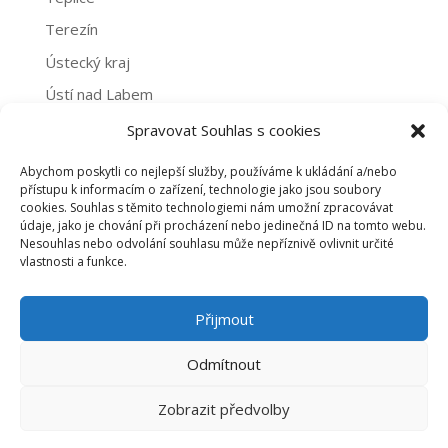
Terezín
Ústecký kraj
Ústí nad Labem
Žatec
Spravovat Souhlas s cookies
Abychom poskytli co nejlepší služby, používáme k ukládání a/nebo
Archivy
přístupu k informacím o zařízení, technologie jako jsou soubory
cookies. Souhlas s těmito technologiemi nám umožní zpracovávat
Archivy
údaje, jako je chování při procházení nebo jedinečná ID na tomto webu.
Nesouhlas nebo odvolání souhlasu může nepříznivě ovlivnit určité
vlastnosti a funkce.
PROHLÁŠENÍ O NAKLÁDÁNÍ S OSOBNÍMI ÚDAJI
Přijmout
ZÁSADY COOKIES (EU)
Odmítnout
Zobrazit předvolby
©2020 dobrovolnictvi-usteckykraj.cz |
emline -