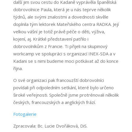
další jim svou cestu do Kadaně vyprávěla španělská
dobrovolnice Paula, která je u nás teprve několik
týdnů, ale svými znalostmi a dovednosti skvěle
doplnila tým lektorek Mateřského centra RADKA. Její
velkou vášní je totiž právě péče o děti, výživa,
kojení, aj. Krátké představení patřilo i
dobrovolníkům z Francie. Ti přijeli na skupinový
workcamp ve spolupráci s organizací INEX-SDA a v
Kadani se s nimi budeme moci potkávat až do konce
října.
O své organizaci pak francouzští dobrovolníci
povídali při odpoledním setkání, které bylo určeno
široké veřejnosti. Společně jsme protrénovali několik
českých, francouzských a anglických frází.
Fotogalerie
Zpracovala: Bc. Lucie Dvořáková, DiS.