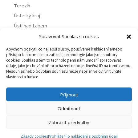
Terezín
Ústecký kraj
Ústí nad Labem
Žatec
Spravovat Souhlas s cookies
Abychom poskytli co nejlepší služby, používáme k ukládání a/nebo
Archivy
přístupu k informacím o zařízení, technologie jako jsou soubory
cookies. Souhlas s těmito technologiemi nám umožní zpracovávat
Archivy
údaje, jako je chování při procházení nebo jedinečná ID na tomto webu.
Nesouhlas nebo odvolání souhlasu může nepříznivě ovlivnit určité
vlastnosti a funkce.
PROHLÁŠENÍ O NAKLÁDÁNÍ S OSOBNÍMI ÚDAJI
Přijmout
ZÁSADY COOKIES (EU)
Odmítnout
Zobrazit předvolby
©2020 dobrovolnictvi-usteckykraj.cz |
emline -
marketing online
Zásady cookies
Prohlášení o nakládání s osobními údaji