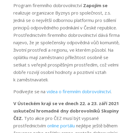
Program firemního dobrovolnictví
Zapojím se
realizuje organizace Byznys pro společnost, z.s.
Jedná se o největší odbornou platformu pro sdílení
principů odpovědného podnikání v České republice.
Prostřednictvím firemního dobrovolnictví dává firma
najevo, že je společensky odpovědná vůči komunitě,
životní prostředí a regionu, ve kterém působí. Na
oplátku mají zaměstnanci příležitost osobně se
setkat s veřejně prospěšným prostředím, což velmi
dobře rozvíjí osobní hodnoty a pozitivní vztah
k zaměstnavateli.
Podívejte se na
videa o firemním dobrovolnictví
.
V Ústeckém kraji se ve dnech 22. a 23. září 2021
uskuteční hromadné dny dobrovolníků Skupiny
ČEZ.
Tyto akce pro ČEZ musí být vypsané
prostřednictvím
online portálu
nejlépe ještě během
července nebo začátku srpna, protože dobrovolníci