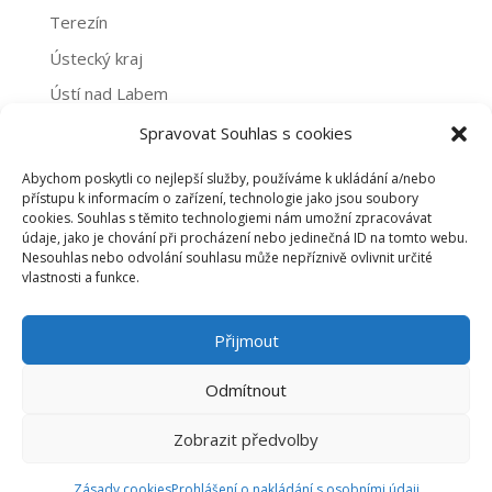
Terezín
Ústecký kraj
Ústí nad Labem
Žatec
Spravovat Souhlas s cookies
Abychom poskytli co nejlepší služby, používáme k ukládání a/nebo
Archivy
přístupu k informacím o zařízení, technologie jako jsou soubory
cookies. Souhlas s těmito technologiemi nám umožní zpracovávat
Archivy
údaje, jako je chování při procházení nebo jedinečná ID na tomto webu.
Nesouhlas nebo odvolání souhlasu může nepříznivě ovlivnit určité
vlastnosti a funkce.
PROHLÁŠENÍ O NAKLÁDÁNÍ S OSOBNÍMI ÚDAJI
Přijmout
ZÁSADY COOKIES (EU)
Odmítnout
Zobrazit předvolby
©2020 dobrovolnictvi-usteckykraj.cz |
emline -
marketing online
Zásady cookies
Prohlášení o nakládání s osobními údaji