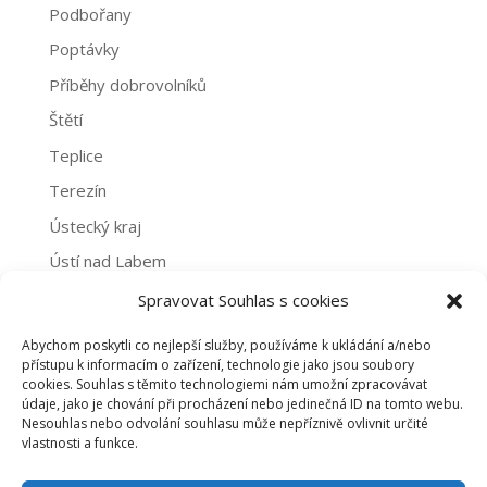
Podbořany
Poptávky
Příběhy dobrovolníků
Štětí
Teplice
Terezín
Ústecký kraj
Ústí nad Labem
Žatec
Spravovat Souhlas s cookies
Abychom poskytli co nejlepší služby, používáme k ukládání a/nebo
Archivy
přístupu k informacím o zařízení, technologie jako jsou soubory
cookies. Souhlas s těmito technologiemi nám umožní zpracovávat
Archivy
údaje, jako je chování při procházení nebo jedinečná ID na tomto webu.
Nesouhlas nebo odvolání souhlasu může nepříznivě ovlivnit určité
vlastnosti a funkce.