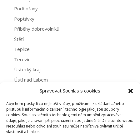
Podbořany
Poptávky
Příběhy dobrovolníků
Štětí
Teplice
Terezín
Ústecký kraj
Ústí nad Labem
Žatec
Spravovat Souhlas s cookies
Abychom poskytli co nejlepší služby, používáme k ukládání a/nebo
Archivy
přístupu k informacím o zařízení, technologie jako jsou soubory
cookies. Souhlas s těmito technologiemi nám umožní zpracovávat
Archivy
údaje, jako je chování při procházení nebo jedinečná ID na tomto webu.
Nesouhlas nebo odvolání souhlasu může nepříznivě ovlivnit určité
vlastnosti a funkce.