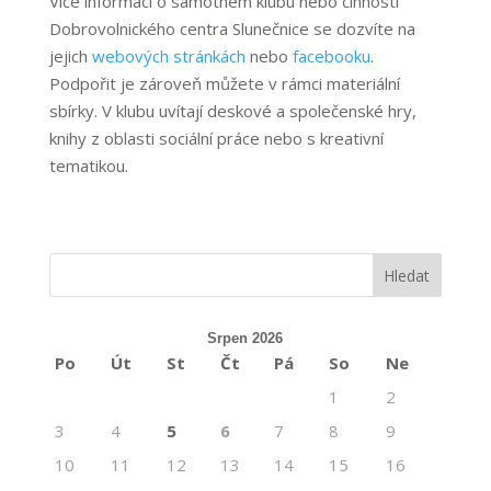
Více informací o samotném klubu nebo činnosti
Dobrovolnického centra Slunečnice se dozvíte na
jejich
webových stránkách
nebo
facebooku
.
Podpořit je zároveň můžete v rámci materiální
sbírky. V klubu uvítají deskové a společenské hry,
knihy z oblasti sociální práce nebo s kreativní
tematikou.
Srpen 2026
Po
Út
St
Čt
Pá
So
Ne
1
2
3
4
5
6
7
8
9
10
11
12
13
14
15
16