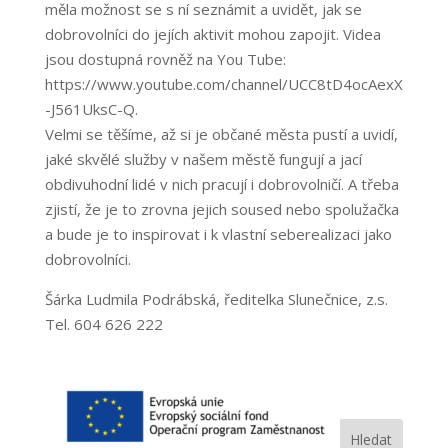
měla možnost se s ní seznámit a uvidět, jak se
dobrovolníci do jejích aktivit mohou zapojit. Videa
jsou dostupná rovněž na You Tube:
https://www.youtube.com/channel/UCC8tD4ocAexX
-J561UksC-Q.
Velmi se těšíme, až si je občané města pustí a uvidí,
jaké skvělé služby v našem městě fungují a jací
obdivuhodní lidé v nich pracují i dobrovolničí. A třeba
zjistí, že je to zrovna jejich soused nebo spolužačka
a bude je to inspirovat i k vlastní seberealizaci jako
dobrovolníci.
Šárka Ludmila Podrábská, ředitelka Slunečnice, z.s.
Tel. 604 626 222