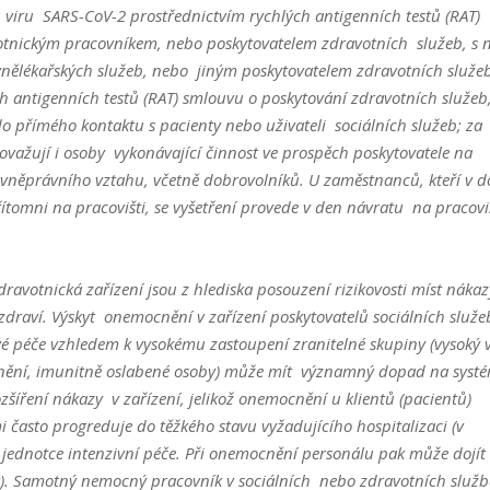
u viru
SARS-CoV-2 prostřednictvím rychlých antigenních testů (RAT)
otnickým pracovníkem, nebo poskytovatelem zdravotních
služeb, s 
nělékařských služeb, nebo
jiným poskytovatelem zdravotních služeb
h antigenních testů (RAT) smlouvu o poskytování zdravotních služeb
o přímého kontaktu s pacienty nebo uživateli sociálních služeb; za
ovažují i osoby vykonávající činnost ve prospěch poskytovatele na
vněprávního vztahu, včetně dobrovolníků. U zaměstnanců, kteří v 
ítomni na pracovišti, se vyšetření provede v den návratu
na pracovi
dravotnická zařízení jsou z hlediska posouzení rizikovosti míst nákaz
zdraví. Výskyt onemocnění v zařízení poskytovatelů sociálních služe
é péče vzhledem k vysokému zastoupení zranitelné skupiny (vysoký 
cnění, imunitně oslabené osoby) může mít významný dopad na syst
zšíření nákazy v zařízení, jelikož onemocnění u klientů (pacientů)
 často progreduje do těžkého stavu vyžadujícího hospitalizaci (v
a jednotce intenzivní péče. Při onemocnění personálu pak může dojít
y). Samotný nemocný pracovník v sociálních nebo zdravotních služ