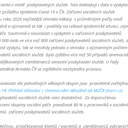
ienta v místě poskytovaných služeb. Toto dokladují i data o výskyte
 z průběhu epidemie Covid-19 v ČR. Zařízení sociálních služeb
du roku 2020 nejčastější ohniska nákazy s průměrnými počty nově
ně a významně se tak i podílely na celkové epidemické situaci, ze
e. Souhrnně v souvislosti s výskytem v zařízeních poskytovatelů
 000 osob ve více než 800 zařízení poskytovatelů sociálních služeb, 
míst výskytu, tak se mnohdy jednalo o ohniska s významným počtem
vatelů sociálních služeb bylo zjištěno více než 50 případů onemocn
valifikovaných zaměstnanců omezení poskytování služeb. U řady
ypomáhat Armáda ČR se zajištěním nezbytného provozu.
ovanosti dle jednotlivých věkových skupin jsou pravidelně zveřejňo
-19: Přehled očkování | Onemocnění aktuálně od MZČR (mzcr.cz)
kytovatelů sociálních služeb není dostatečná. Za doporučenou
acovní skupiny sociální péče považovat 80 % u pracovníků v sociální
ntů zařízení poskytovatelů sociálních služeb.
atečnou, proočkovanost klientů / pacientů a zaměstnanců vybranýc