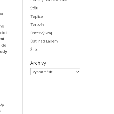
Štětí
na
Teplice
Terezín
yne
ními
Ústecký kraj
ení
Ústí nad Labem
e do
Žatec
tedy
Archivy
Archivy
:
ěji
í