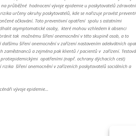
em na průběžné hodnocení vývoje epidemie u poskytovatelů zdravotn
rizika určeny okruhy poskytovatelů, kde se nařizuje provést prevent
ončené očkování. Toto preventivní opatření spolu s ostatními
odhalit asymptomatické osoby, které mohou vzhledem k absenci
bránit tak možnému šíření onemocnění v této skupině osob, a to
ění dalšímu šíření onemocnění v zařízení nastavením adekvátních opa
h zaměstnanců a zejména pak klientů / pacientů v zařízení. Testová
i protiepidemickými opatřeními (např. ochrany dýchacích cest)
 rizika šíření onemocnění v zařízeních poskytovatelů sociálních a
scénáři vývoje epidemie…