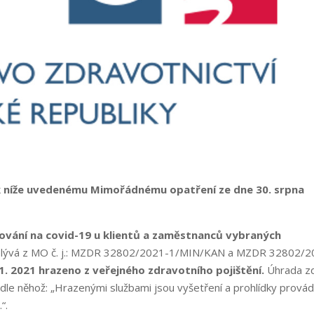
 k níže uvedenému Mimořádnému opatření ze dne 30. srpna
tování na covid-19 u klientů a zaměstnanců vybraných
yplývá z MO č. j.: MZDR 32802/2021-1/MIN/KAN a MZDR 32802/2
11. 2021 hrazeno z veřejného zdravotního pojištění.
Úhrada z
odle něhož: „Hrazenými službami jsou vyšetření a prohlídky prová
“.