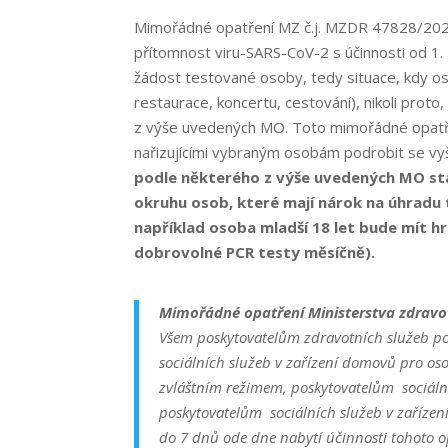
Mimořádné opatření MZ č.j. MZDR 47828/2020
přítomnost viru-SARS-CoV-2 s účinnosti od 1. 
žádost testované osoby, tedy situace, kdy o
restaurace, koncertu, cestování), nikoli prot
z výše uvedených MO. Toto mimořádné opatře
nařizujícími vybraným osobám podrobit se vy
podle některého z výše uvedených MO sta
okruhu osob, které mají nárok na úhradu 
například osoba mladší 18 let bude mít h
dobrovolné PCR testy měsíčně).
Mimořádné opatření Ministerstva zdravotni
Všem poskytovatelům zdravotních služeb p
sociálních služeb v zařízení domovů pro o
zvláštním režimem, poskytovatelům sociální
poskytovatelům sociálních služeb v zařízen
do 7 dnů ode dne nabytí účinnosti tohoto op