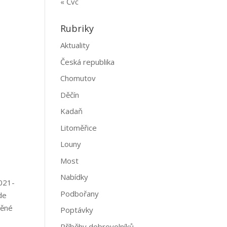
« Čvc
Rubriky
Aktuality
Česká republika
Chomutov
Děčín
Kadaň
Litoměřice
Louny
Most
Nabídky
021-
Podbořany
de
děné
Poptávky
Příběhy dobrovolníků