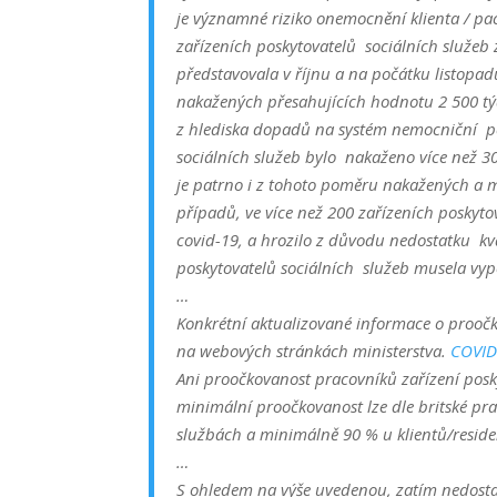
je významné riziko onemocnění klienta / pac
zařízeních poskytovatelů sociálních služeb
představovala v říjnu a na počátku listopa
nakažených přesahujících hodnotu 2 500 týd
z hlediska dopadů na systém nemocniční péč
sociálních služeb bylo nakaženo více než 30
je patrno i z tohoto poměru nakažených a 
případů, ve více než 200 zařízeních poskyto
covid-19, a hrozilo z důvodu nedostatku k
poskytovatelů sociálních služeb musela v
…
Konkrétní aktualizované informace o proočk
na webových stránkách ministerstva.
COVID
Ani proočkovanost pracovníků zařízení pos
minimální proočkovanost lze dle britské pr
službách a minimálně 90 % u klientů/reside
…
S ohledem na výše uvedenou, zatím nedost