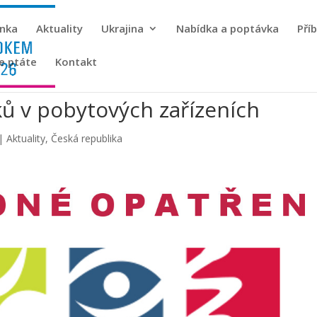
ánka
Aktuality
Ukrajina
Nabídka a poptávka
Pří
se ptáte
Kontakt
ů v pobytových zařízeních
|
Aktuality
,
Česká republika