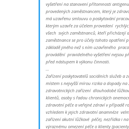
vyšetření na stanovení přítomnosti antigen
provedených
zaměstnancem, který je zdrav
má uzavřenu smlouvu o poskytování pracov
kterým uzavře za účelem provedení
rychlýc
všech
svých zaměstnanců, kteří přicházejí d
zaměstnance se pro účely tohoto opatření p
základě jiného než s ním uzavřeného
praco
provádění
pravidelného vyšetření nejsou př
před nástupem k výkonu činnosti
.
…
Zařízení poskytovatelů sociálních služeb a z
místem s nejvyšší mírou rizika a dopady na 
zdravotnických zařízení dlouhodobé lůžkov
klientů, osoby s řadou chronických onemo
zdravotní péče a veřejné zdraví v případě ro
vzhledem k jejich zdravotní anamnéze velmi
zařízení akutní lůžkové péče), nezřídka i n
výraznému omezení péče o klienty (pacient