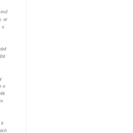
nímž
, se
, u
době
ště
y
b a
věk
ém
 k
bách