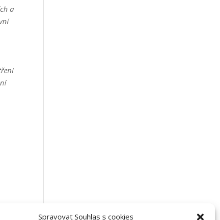
ích a
ivní
tření
ní
Spravovat Souhlas s cookies