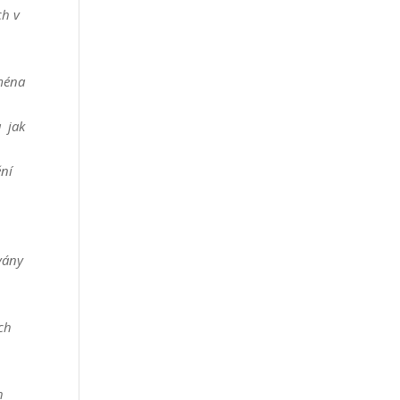
ch v
jména
a jak
ění
vány
ch
h