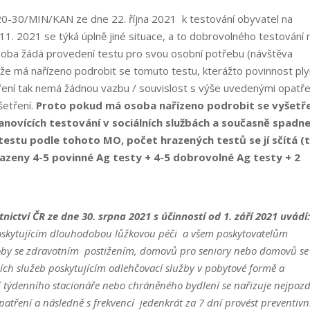
-30/MIN/KAN ze dne 22. října 2021 k testování obyvatel na
11. 2021 se týká úplně jiné situace, a to dobrovolného testování 
soba žádá provedení testu pro svou osobní potřebu (návštěva
o, že má nařízeno podrobit se tomuto testu, kterážto povinnost pl
ní tak nemá žádnou vazbu / souvislost s výše uvedenými opatře
šetření.
Proto pokud má osoba nařízeno podrobit se vyšetř
novících testování v sociálních službách a současně spadn
testu podle tohoto MO, počet hrazených testů se jí sčítá (
razeny 4-5 povinné Ag testy + 4-5 dobrovolné Ag testy + 2
ctví ČR ze dne 30. srpna 2021 s účinností od 1. září 2021 uvádí
oskytujícím dlouhodobou lůžkovou péči a všem poskytovatelům
soby se zdravotním postižením, domovů pro seniory nebo domovů se
ch služeb poskytujícím odlehčovací služby v pobytové formě a
í týdenního stacionáře nebo chráněného bydlení se nařizuje nejpozd
atření a následně s frekvencí jedenkrát za 7 dní provést preventivn