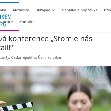
ánka
Aktuality
Ukrajina
Nabídka a poptávka
Pří
se ptáte
Kontakt
ová konference „Stomie nás
ail!“
tuality
,
Česká republika
,
Ústí nad Labem