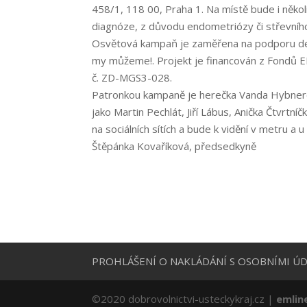
458/1, 118 00, Praha 1. Na místě bude i několi
diagnóze, z důvodu endometriózy či střevního 
Osvětová kampaň je zaměřena na podporu dest
my můžeme!. Projekt je financován z Fondů
č. ZD-MGS3-028.
Patronkou kampaně je herečka Vanda Hybnerová
jako Martin Pechlát, Jiří Lábus, Anička Čtvrt
na sociálních sítích a bude k vidění v metru a 
Štěpánka Kovaříková, předsedkyně
PROHLÁŠENÍ O NAKLÁDÁNÍ S OSOBNÍMI ÚD
©2020 dobrovolnictvi-usteckykraj.cz |
emlin