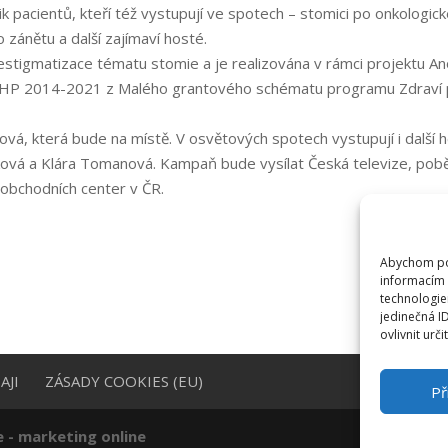
k pacientů, kteří též vystupují ve spotech – stomici po onkologic
zánětu a další zajímaví hosté.
igmatizace tématu stomie a je realizována v rámci projektu An
 EHP 2014-2021 z Malého grantového schématu programu Zdraví
, která bude na místě. V osvětových spotech vystupují i další h
níčková a Klára Tomanová. Kampaň bude vysílat Česká televize, pobě
u obchodních center v ČR.
Abychom pos
informacím 
technologie
jedinečná I
ovlivnit urči
AJI
ZÁSADY COOKIES (EU)
Př
e - marketing online