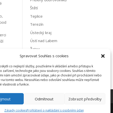
ké
Štětí
o,
Teplice
 pod
Terezín
Ústecký kraj
erci
Ústí nad Labem
ží
Žatec
Spravovat Souhlas s cookies
Archivy
kytli co nejlepší služby, používáme k ukládání a/nebo přístupu k
Archivy
o zařízení, technologie jako jsou soubory cookies. Souhlas s těmito
mi nám umožní zpracovávat údaje, jako je chování při procházení nebo
D na tomto webu. Nesouhlas nebo odvolání souhlasu může nepříznivě
té vlastnosti a funkce.
ijmout
Odmítnout
Zobrazit předvolby
Zásady cookies
Prohlášení o nakládání s osobními údaji