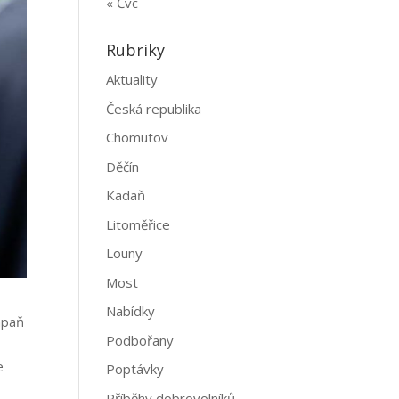
« Čvc
Rubriky
Aktuality
Česká republika
Chomutov
Děčín
Kadaň
Litoměřice
Louny
Most
Nabídky
mpaň
Podbořany
e
Poptávky
Příběhy dobrovolníků