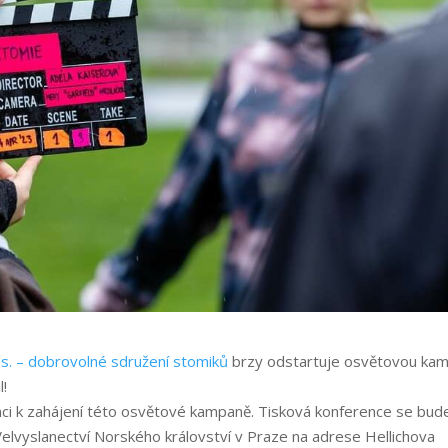
s. – dobrovolné sdružení stomiků
brzy odstartuje osvětovou ka
l!
nci k zahájení této osvětové kampaně. Tisková konference se bud
elvyslanectví Norského království v Praze na adrese Hellichova