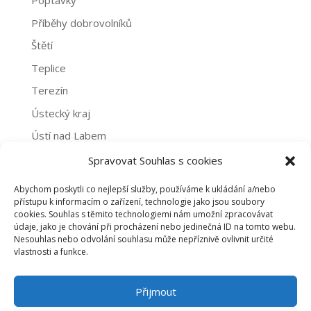
Poptávky
Příběhy dobrovolníků
Štětí
Teplice
Terezín
Ústecký kraj
Ústí nad Labem
Žatec
Spravovat Souhlas s cookies
Abychom poskytli co nejlepší služby, používáme k ukládání a/nebo
Archivy
přístupu k informacím o zařízení, technologie jako jsou soubory
cookies. Souhlas s těmito technologiemi nám umožní zpracovávat
Archivy
údaje, jako je chování při procházení nebo jedinečná ID na tomto webu.
Nesouhlas nebo odvolání souhlasu může nepříznivě ovlivnit určité
vlastnosti a funkce.
PROHLÁŠENÍ O NAKLÁDÁNÍ S OSOBNÍMI ÚDAJI
Přijmout
ZÁSADY COOKIES (EU)