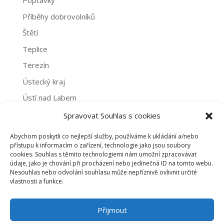
Poptávky
Příběhy dobrovolníků
Štětí
Teplice
Terezín
Ústecký kraj
Ústí nad Labem
Žatec
Spravovat Souhlas s cookies
Abychom poskytli co nejlepší služby, používáme k ukládání a/nebo
Archivy
přístupu k informacím o zařízení, technologie jako jsou soubory
cookies. Souhlas s těmito technologiemi nám umožní zpracovávat
Archivy
údaje, jako je chování při procházení nebo jedinečná ID na tomto webu.
Nesouhlas nebo odvolání souhlasu může nepříznivě ovlivnit určité
vlastnosti a funkce.
PROHLÁŠENÍ O NAKLÁDÁNÍ S OSOBNÍMI ÚDAJI
Přijmout
ZÁSADY COOKIES (EU)