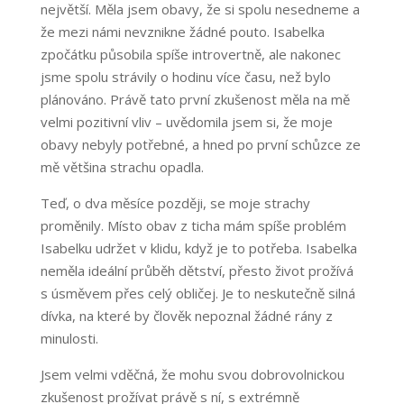
největší. Měla jsem obavy, že si spolu nesedneme a
že mezi námi nevznikne žádné pouto. Isabelka
zpočátku působila spíše introvertně, ale nakonec
jsme spolu strávily o hodinu více času, než bylo
plánováno. Právě tato první zkušenost měla na mě
velmi pozitivní vliv – uvědomila jsem si, že moje
obavy nebyly potřebné, a hned po první schůzce ze
mě většina strachu opadla.
Teď, o dva měsíce později, se moje strachy
proměnily. Místo obav z ticha mám spíše problém
Isabelku udržet v klidu, když je to potřeba. Isabelka
neměla ideální průběh dětství, přesto život prožívá
s úsměvem přes celý obličej. Je to neskutečně silná
dívka, na které by člověk nepoznal žádné rány z
minulosti.
Jsem velmi vděčná, že mohu svou dobrovolnickou
zkušenost prožívat právě s ní, s extrémně