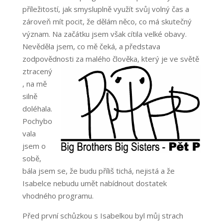
příležitostí, jak smysluplně využít svůj volný čas a
zároveň mít pocit, že dělám něco, co má skutečný
význam. Na začátku jsem však cítila velké obavy.
Nevěděla jsem, co mě čeká, a představa
zodpovědnos
ti za malého člověka, který je ve světě
ztracený
, na mě
silně
doléhala.
Pochybo
vala
jsem o
sobě,
bála jsem se, že budu příliš tichá, nejistá a že
Isabelce nebudu umět nabídnout dostatek
vhodného programu.
Před první schůzkou s Isabelkou byl můj strach