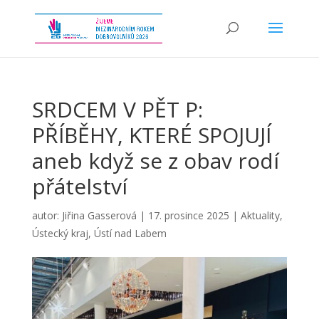
SRDCEM V PĚT P:
PŘÍBĚHY, KTERÉ SPOJUJÍ
aneb když se z obav rodí
přátelství
autor:
Jiřina Gasserová
|
17. prosince 2025
|
Aktuality
,
Ústecký kraj
,
Ústí nad Labem