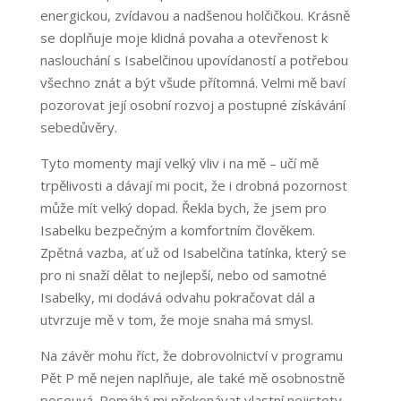
energickou, zvídavou a nadšenou holčičkou. Krásně
se doplňuje moje klidná povaha a otevřenost k
naslouchání s Isabelčinou upovídaností a potřebou
všechno znát a být všude přítomná. Velmi mě baví
pozorovat její osobní rozvoj a postupné získávání
sebedůvěry.
Tyto momenty mají velký vliv i na mě – učí mě
trpělivosti a dávají mi pocit, že i drobná pozornost
může mít velký dopad. Řekla bych, že jsem pro
Isabelku bezpečným a komfortním člověkem.
Zpětná vazba, ať už od Isabelčina tatínka, který se
pro ni snaží dělat to nejlepší, nebo od samotné
Isabelky, mi dodává odvahu pokračovat dál a
utvrzuje mě v tom, že moje snaha má smysl.
Na závěr mohu říct, že dobrovolnictví v programu
Pět P mě nejen naplňuje, ale také mě osobnostně
posouvá. Pomáhá mi překonávat vlastní nejistoty,