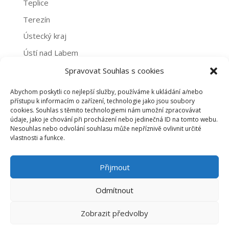
Teplice
Terezín
Ústecký kraj
Ústí nad Labem
Žatec
Spravovat Souhlas s cookies
Abychom poskytli co nejlepší služby, používáme k ukládání a/nebo
Archivy
přístupu k informacím o zařízení, technologie jako jsou soubory
cookies. Souhlas s těmito technologiemi nám umožní zpracovávat
Archivy
údaje, jako je chování při procházení nebo jedinečná ID na tomto webu.
Nesouhlas nebo odvolání souhlasu může nepříznivě ovlivnit určité
vlastnosti a funkce.
PROHLÁŠENÍ O NAKLÁDÁNÍ S OSOBNÍMI ÚDAJI
Přijmout
ZÁSADY COOKIES (EU)
Odmítnout
Zobrazit předvolby
©2020 dobrovolnictvi-usteckykraj.cz |
emline -