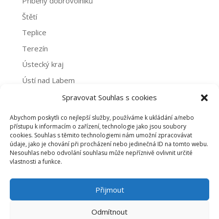
Příběhy dobrovolníků
Štětí
Teplice
Terezín
Ústecký kraj
Ústí nad Labem
Žatec
Spravovat Souhlas s cookies
Abychom poskytli co nejlepší služby, používáme k ukládání a/nebo
Archivy
přístupu k informacím o zařízení, technologie jako jsou soubory
cookies. Souhlas s těmito technologiemi nám umožní zpracovávat
Archivy
údaje, jako je chování při procházení nebo jedinečná ID na tomto webu.
Nesouhlas nebo odvolání souhlasu může nepříznivě ovlivnit určité
vlastnosti a funkce.
PROHLÁŠENÍ O NAKLÁDÁNÍ S OSOBNÍMI ÚDAJI
Přijmout
ZÁSADY COOKIES (EU)
Odmítnout