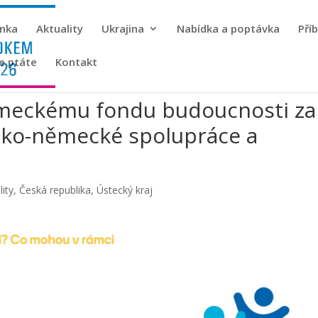
ánka
Aktuality
Ukrajina
Nabídka a poptávka
Pří
se ptáte
Kontakt
meckému fondu budoucnosti za
sko-německé spolupráce a
lity
,
Česká republika
,
Ústecký kraj