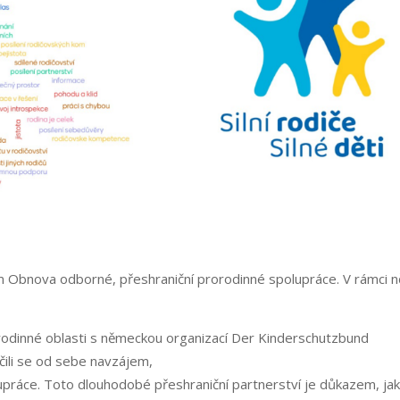
em
Obnova odborné, přeshraniční prorodinné spolupráce. V rámci n
rorodinné oblasti s německou organizací Der Kinderschutzbund
učili se od sebe navzájem,
lupráce. Toto dlouhodobé přeshraniční partnerství je důkazem, ja