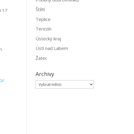
Štětí
i 17
Teplice
Terezín
Ústecký kraj
Ústí nad Labem
n
Žatec
Archivy
i/
Archivy