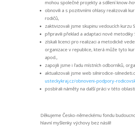
mohou společné projekty a sdílení know-how
obnovili a s pozitivními ohlasy realizovali ku
rodičů,
zaktivizovali jsme skupinu vedoucích kurzu 
připravili překlad a adaptaci nové metodiky S
získali licenci pro realizaci a metodické veden
organizace v republice, která může tyto ku
apod.,
zapojili jsme i řadu místních odborníků, orga
aktualizovali jsme web silnirodice-silnedeti.
usteckykraj.cz/obnoveni-podpory-rodicovs
posbírali náměty na další práci v této oblast
Děkujeme Česko-německému fondu budoucnost
hlavní myšlenky výchovy bez násilí!