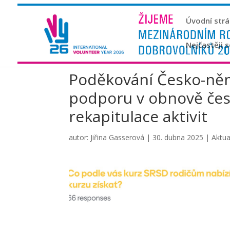
Úvodní str
Nejčastěji 
Poděkování Česko-ně
podporu v obnově če
rekapitulace aktivit
autor:
Jiřina Gasserová
|
30. dubna 2025
|
Aktua