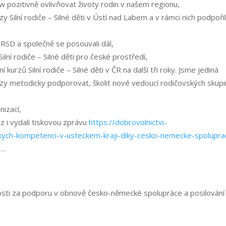
 pozitivně ovlivňovat životy rodin v našem regionu,
rzy Silní rodiče – Silné děti v Ústí nad Labem a v rámci nich podpořil
SRSD a společně se posouvali dál,
ilní rodiče – Silné děti pro české prostředí,
í kurzů Silní rodiče – Silné děti v ČR na další tři roky. Jsme jediná
rzy metodicky podporovat, školit nové vedoucí rodičovských skupi
nizací,
cz i vydali tiskovou zprávu
https://dobrovolnictvi-
kych-kompetenci-v-usteckem-kraji-diky-cesko-nemecke-spoluprac
i…
i za podporu v obnově česko-německé spolupráce a posilování