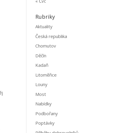
« Čvc
Rubriky
Aktuality
Česká republika
Chomutov
Děčín
Kadaň
Litoměřice
Louny
ěj
Most
Nabídky
Podbořany
Poptávky
k
Příběhy dobrovolníků