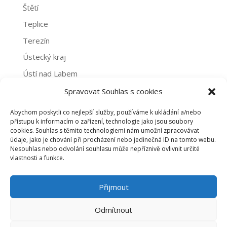
Štětí
Teplice
Terezín
Ústecký kraj
Ústí nad Labem
Žatec
Spravovat Souhlas s cookies
Abychom poskytli co nejlepší služby, používáme k ukládání a/nebo
Archivy
přístupu k informacím o zařízení, technologie jako jsou soubory
cookies. Souhlas s těmito technologiemi nám umožní zpracovávat
Archivy
údaje, jako je chování při procházení nebo jedinečná ID na tomto webu.
Nesouhlas nebo odvolání souhlasu může nepříznivě ovlivnit určité
vlastnosti a funkce.
PROHLÁŠENÍ O NAKLÁDÁNÍ S OSOBNÍMI ÚDAJI
Přijmout
ZÁSADY COOKIES (EU)
Odmítnout