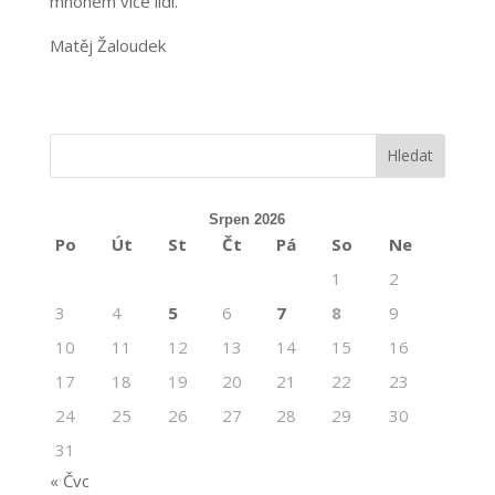
mnohem více lidí.
Matěj Žaloudek
Srpen 2026
Po
Út
St
Čt
Pá
So
Ne
1
2
3
4
5
6
7
8
9
10
11
12
13
14
15
16
17
18
19
20
21
22
23
24
25
26
27
28
29
30
31
« Čvc