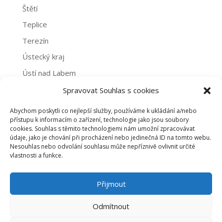
Štětí
Teplice
Terezín
Ústecký kraj
Ústí nad Labem
Žatec
Spravovat Souhlas s cookies
Abychom poskytli co nejlepší služby, používáme k ukládání a/nebo
Archivy
přístupu k informacím o zařízení, technologie jako jsou soubory
cookies. Souhlas s těmito technologiemi nám umožní zpracovávat
Archivy
údaje, jako je chování při procházení nebo jedinečná ID na tomto webu.
Nesouhlas nebo odvolání souhlasu může nepříznivě ovlivnit určité
vlastnosti a funkce.
PROHLÁŠENÍ O NAKLÁDÁNÍ S OSOBNÍMI ÚDAJI
Přijmout
ZÁSADY COOKIES (EU)
Odmítnout