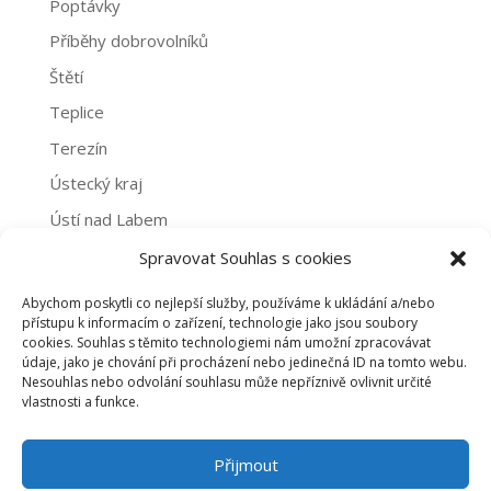
Poptávky
Příběhy dobrovolníků
Štětí
Teplice
Terezín
Ústecký kraj
Ústí nad Labem
Žatec
Spravovat Souhlas s cookies
Abychom poskytli co nejlepší služby, používáme k ukládání a/nebo
Archivy
přístupu k informacím o zařízení, technologie jako jsou soubory
cookies. Souhlas s těmito technologiemi nám umožní zpracovávat
Archivy
údaje, jako je chování při procházení nebo jedinečná ID na tomto webu.
Nesouhlas nebo odvolání souhlasu může nepříznivě ovlivnit určité
vlastnosti a funkce.
PROHLÁŠENÍ O NAKLÁDÁNÍ S OSOBNÍMI ÚDAJI
Přijmout
ZÁSADY COOKIES (EU)