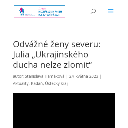
Odvážné ženy severu:
Julia „Ukrajinského
ducha nelze zlomit“
autor:
Stanislava Hamáková
|
24. května 2023
|
Aktuality
,
Kadaň
,
Ústecký kraj