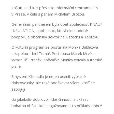
Záštitu nad akcí převzalo Informační centrum OSN
v Praze, v čele s panem Michalem Brožou.
Generálním partnerem byla opět společnost KNAUF
INSULATION, spol. s r. o., která dlouhodobě
podporuje občanský sektor na Ústecku a Teplicku.
O kulturní program se postarala Monika Bublíková
s kapelou – bicí Tomáš Port, basa Marek Mrvík a
kytara Jiří Straněk. Zpěvačka Monika zpívala autorské
písně.
Smyslem Křesadla je nejen ocenit vybrané
dobrovolníky, ale také poděkovat všem, kteří se
zapojují
do jakékoliv dobrovolnické činnosti, a ukázat
bohatou občanskou angažovanost i s příklady dobré