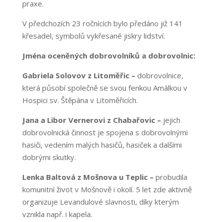
praxe.
V předchozích 23 ročnících bylo předáno již 141
křesadel, symbolů vykřesané jiskry lidství.
Jména oceněných dobrovolníků a dobrovolnic:
Gabriela Solovov z Litoměřic –
dobrovolnice,
která působí společně se svou fenkou Amálkou v
Hospici sv. Štěpána v Litoměřicích.
Jana a Libor Vernerovi z Chabařovic –
jejich
dobrovolnická činnost je spojena s dobrovolnými
hasiči, vedením malých hasičů, hasiček a dalšími
dobrými skutky.
Lenka Baltová z Mošnova u Teplic –
probudila
komunitní život v Mošnově i okolí. 5 let zde aktivně
organizuje Levandulové slavnosti, díky kterým
vznikla např. i kapela.