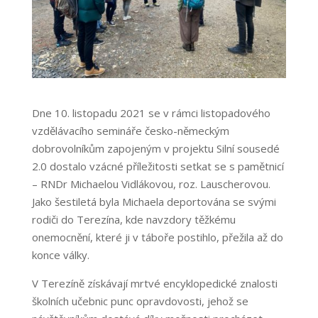
Dne 10. listopadu 2021 se v rámci listopadového
vzdělávacího semináře česko-německým
dobrovolníkům zapojeným v projektu Silní sousedé
2.0 dostalo vzácné příležitosti setkat se s pamětnicí
– RNDr Michaelou Vidlákovou, roz. Lauscherovou.
Jako šestiletá byla Michaela deportována se svými
rodiči do Terezína, kde navzdory těžkému
onemocnění, které ji v táboře postihlo, přežila až do
konce války.
V Terezíně získávají mrtvé encyklopedické znalosti
školních učebnic punc opravdovosti, jehož se