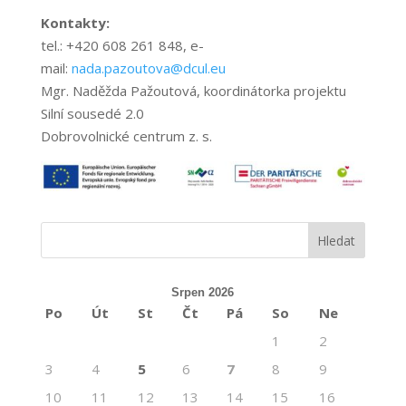
Kontakty:
tel.: +420
608 261 848,
e-
mail:
nada.pazoutova@dcul.eu
Mgr. Naděžda Pažoutová, koordinátorka projektu
Silní sousedé 2.0
Dobrovolnické centrum z. s.
Srpen 2026
Po
Út
St
Čt
Pá
So
Ne
1
2
3
4
5
6
7
8
9
10
11
12
13
14
15
16