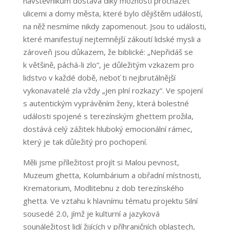
návštěvníkům dostává díky možnosti procházet
ulicemi a domy města, které bylo dějištěm událostí,
na něž nesmíme nikdy zapomenout. Jsou to události,
které manifestují nejtemnější zákoutí lidské mysli a
zároveň jsou důkazem, že biblické: „Nepřidáš se
k většině, páchá-li zlo“, je důležitým vzkazem pro
lidstvo v každé době, neboť ti nejbrutálnější
vykonavatelé zla vždy „jen plní rozkazy“. Ve spojení
s autentickým vyprávěním ženy, která bolestné
události spojené s terezínským ghettem prožila,
dostává celý zážitek hluboký emocionální rámec,
který je tak důležitý pro pochopení.
Měli jsme příležitost projít si Malou pevnost,
Muzeum ghetta, Kolumbárium a obřadní místnosti,
Krematorium, Modlitebnu z dob terezínského
ghetta. Ve vztahu k hlavnímu tématu projektu Silní
sousedé 2.0, jímž je kulturní a jazyková
sounáležitost lidí žijících v příhraničních oblastech,