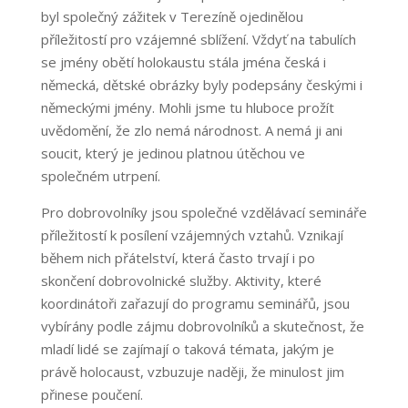
byl společný zážitek v Terezíně ojedinělou
příležitostí pro vzájemné sblížení. Vždyť na tabulích
se jmény obětí holokaustu stála jména česká i
německá, dětské obrázky byly podepsány českými i
německými jmény. Mohli jsme tu hluboce prožít
uvědomění, že zlo nemá národnost. A nemá ji ani
soucit, který je jedinou platnou útěchou ve
společném utrpení.
Pro dobrovolníky jsou společné vzdělávací semináře
příležitostí k posílení vzájemných vztahů. Vznikají
během nich přátelství, která často trvají i po
skončení dobrovolnické služby. Aktivity, které
koordinátoři zařazují do programu seminářů, jsou
vybírány podle zájmu dobrovolníků a skutečnost, že
mladí lidé se zajímají o taková témata, jakým je
právě holocaust, vzbuzuje naději, že minulost jim
přinese poučení.