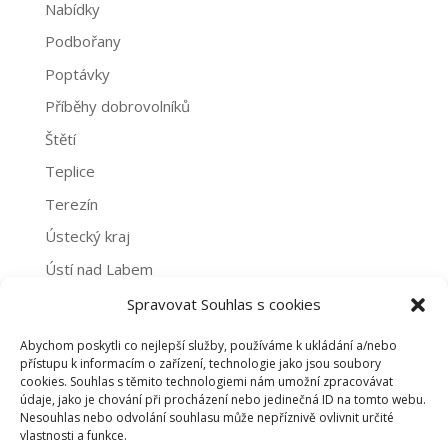
Nabídky
Podbořany
Poptávky
Příběhy dobrovolníků
Štětí
Teplice
Terezín
Ústecký kraj
Ústí nad Labem
Žatec
Spravovat Souhlas s cookies
Abychom poskytli co nejlepší služby, používáme k ukládání a/nebo
Archivy
přístupu k informacím o zařízení, technologie jako jsou soubory
cookies. Souhlas s těmito technologiemi nám umožní zpracovávat
Archivy
údaje, jako je chování při procházení nebo jedinečná ID na tomto webu.
Nesouhlas nebo odvolání souhlasu může nepříznivě ovlivnit určité
vlastnosti a funkce.