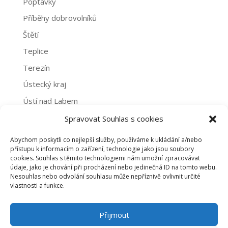
Poptávky
Příběhy dobrovolníků
Štětí
Teplice
Terezín
Ústecký kraj
Ústí nad Labem
Žatec
Spravovat Souhlas s cookies
Abychom poskytli co nejlepší služby, používáme k ukládání a/nebo
Archivy
přístupu k informacím o zařízení, technologie jako jsou soubory
cookies. Souhlas s těmito technologiemi nám umožní zpracovávat
Archivy
údaje, jako je chování při procházení nebo jedinečná ID na tomto webu.
Nesouhlas nebo odvolání souhlasu může nepříznivě ovlivnit určité
vlastnosti a funkce.
PROHLÁŠENÍ O NAKLÁDÁNÍ S OSOBNÍMI ÚDAJI
Přijmout
ZÁSADY COOKIES (EU)