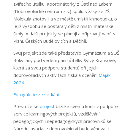
zvířecího útulku. Koordinátorky z Ústí nad Labem
(Dobrovolnické centrum z.s.) spolu s žáky ze ZŠ
Molekula zhotovili a ve městě umístili knihobudku, o
jejíž výzdobu se postaraly děti z místní mateřské
školy. A další projekty se plánují a připravují např. v
Plzni, Českých Budějovicích a Děčíně.
Svůj projekt zde také představilo Gymnázium a SOŠ
Rokycany pod vedení paní učitelky Sylvy Krausové,
která za svou podporu studentů při jejich
dobrovolnických aktivitách získala ocenění
Maják
2024
.
Fotogalerie ze setkání
Přestože se
projekt
blíží ke svému konci v podpoře
service learningových projektů, vzdělávání
pedagogických i nepedagogických pracovníků se
Národní asociace dobrovolnictví bude věnovat i