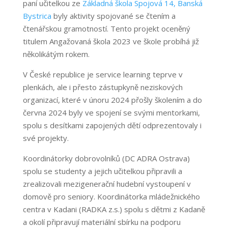
paní učitelkou ze
Základná škola Spojová 14, Banská
Bystrica
byly aktivity spojované se čtením a
čtenářskou gramotností. Tento projekt oceněný
titulem Angažovaná škola 2023 ve škole probíhá již
několikátým rokem.
V České republice je service learning teprve v
plenkách, ale i přesto zástupkyně neziskových
organizací, které v únoru 2024 přošly školením a do
června 2024 byly ve spojení se svými mentorkami,
spolu s desítkami zapojených dětí odprezentovaly i
své projekty.
Koordinátorky dobrovolníků (DC ADRA Ostrava)
spolu se studenty a jejich učitelkou připravili a
zrealizovali mezigenerační hudební vystoupení v
domově pro seniory. Koordinátorka mládežnického
centra v Kadani (RADKA z.s.) spolu s dětmi z Kadaně
a okolí připravují materiální sbírku na podporu