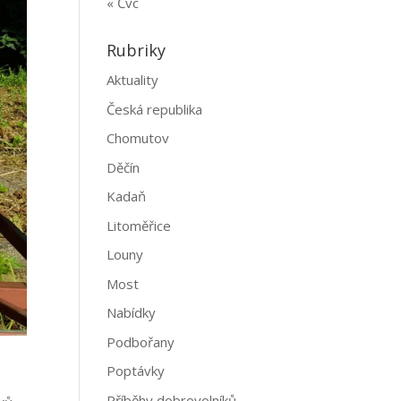
« Čvc
Rubriky
Aktuality
Česká republika
Chomutov
Děčín
Kadaň
Litoměřice
Louny
Most
Nabídky
Podbořany
Poptávky
Příběhy dobrovolníků