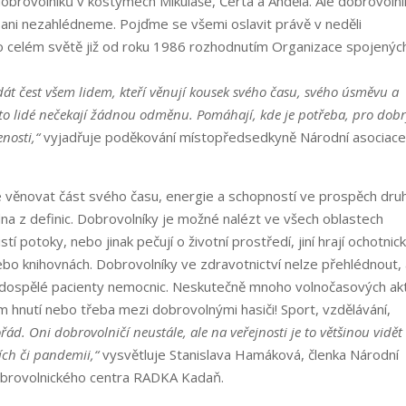
 dobrovolníků v kostýmech Mikuláše, Čerta a Anděla. Ale dobrovoln
 ani nezahlédneme. Pojďme se všemi oslavit právě v neděli
po celém světě již od roku 1986 rozhodnutím Organizace spojenýc
át čest všem lidem, kteří věnují kousek svého času, svého úsměvu a
to lidé nečekají žádnou odměnu. Pomáhají, kde je potřeba, pro dob
nosti,“
vyjadřuje poděkování místopředsedkyně Národní asociac
věnovat část svého času, energie a schopností ve prospěch dru
dna z definic. Dobrovolníky je možné nalézt ve všech oblastech
í potoky, nebo jinak pečují o životní prostředí, jiní hrají ochotnic
nebo knihovnách. Dobrovolníky ve zdravotnictví nelze přehlédnout, 
či dospělé pacienty nemocnic. Neskutečně mnoho volnočasových akt
ém hnutí nebo třeba mezi dobrovolnými hasiči! Sport, vzdělávání,
ád. Oni dobrovolničí neustále, ale na veřejnosti je to většinou vidět
ích či pandemii,“
vysvětluje Stanislava Hamáková, členka Národní
obrovolnického centra RADKA Kadaň.