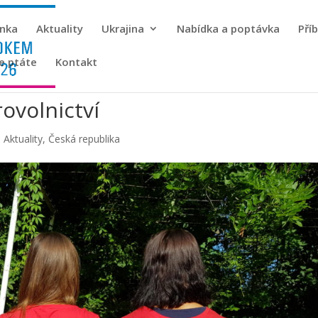
ánka
Aktuality
Ukrajina
Nabídka a poptávka
Pří
se ptáte
Kontakt
ovolnictví
|
Aktuality
,
Česká republika