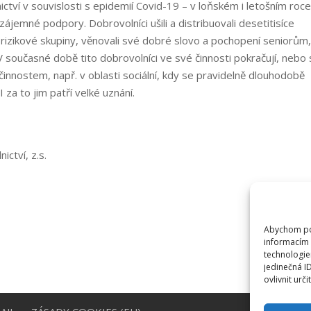
ctví v souvislosti s epidemií Covid-19 – v loňském i letošním roc
ájemné podpory. Dobrovolníci ušili a distribuovali desetitisíce
o rizikové skupiny, věnovali své dobré slovo a pochopení seniorům,
 V současné době tito dobrovolníci ve své činnosti pokračují, nebo
innostem, např. v oblasti sociální, kdy se pravidelně dlouhodobě
 za to jim patří velké uznání.
ctví, z.s.
Abychom pos
informacím 
technologie
jedinečná I
ovlivnit urči