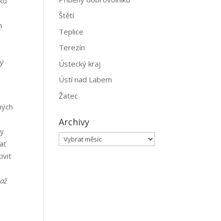
íků
Štětí
h
Teplice
Terezín
rý
Ústecký kraj
e
Ústí nad Labem
Žatec
hých
Archivy
ky
Archivy
ať
ivit
 až