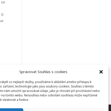
e se
 či
 se
Spravovat Souhlas s cookies
kytli co nejlepší služby, používáme k ukládání a/nebo přístupu k
o zařízení, technologie jako jsou soubory cookies. Souhlas s těmito
mi nám umožní zpracovávat údaje, jako je chování při procházení nebo
D na tomto webu. Nesouhlas nebo odvolání souhlasu může nepříznivě
té vlastnosti a funkce.