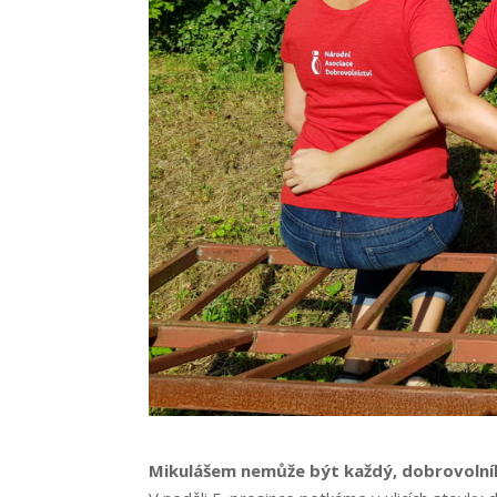
Mikulášem nemůže být každý, dobrovolník