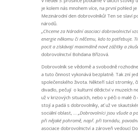
V neděli 5. prosince potkáme v ulicích stovky
je kolem nás mnohem více, na první pohled je
Mezinárodní den dobrovolníků! Ten se slaví 
národů.
„Chceme za Národní asociaci dobrovolnictví vzd
energie někomu či něčemu, kdo to potřebuje. Ti
pocit a získávají maximálně nové zážitky a zkuše
dobrovolnictví Bohdana Břízová.
Dobrovolník se vědomě a svobodně rozhodne 
a tuto činnost vykonává bezplatně. Tak zní je
společenského života. Někteří sází stromky, čist
divadlo, pečují o kulturní dědictví v muzeích 
už v krizových situacích, nebo v péči o malé 
stojí a padá s dobrovolníky, ať už ve skautsk
sociální oblast, …
„Dobrovolníci jsou všude a poř
při nějaké pohromě, např. při tornádu, povodn
asociace dobrovolnictví a zároveň vedoucí D