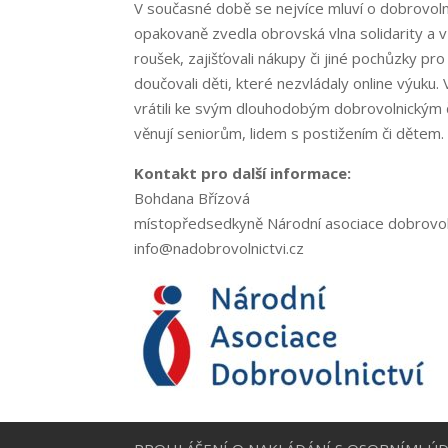
V současné době se nejvíce mluví o dobrovolni
opakovaně zvedla obrovská vlna solidarity a vz
roušek, zajišťovali nákupy či jiné pochůzky pr
doučovali děti, které nezvládaly online výuku.
vrátili ke svým dlouhodobým dobrovolnickým č
věnují seniorům, lidem s postižením či dětem. I
Kontakt pro další informace:
Bohdana Břízová
místopředsedkyně Národní asociace dobrovolni
info@nadobrovolnictvi.cz