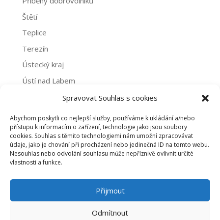
Příběhy dobrovolníků
Štětí
Teplice
Terezín
Ústecký kraj
Ústí nad Labem
Žatec
Spravovat Souhlas s cookies
Abychom poskytli co nejlepší služby, používáme k ukládání a/nebo
Archivy
přístupu k informacím o zařízení, technologie jako jsou soubory
cookies. Souhlas s těmito technologiemi nám umožní zpracovávat
Archivy
údaje, jako je chování při procházení nebo jedinečná ID na tomto webu.
Nesouhlas nebo odvolání souhlasu může nepříznivě ovlivnit určité
vlastnosti a funkce.
PROHLÁŠENÍ O NAKLÁDÁNÍ S OSOBNÍMI ÚDAJI
Přijmout
ZÁSADY COOKIES (EU)
Odmítnout