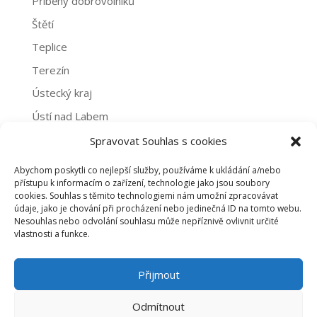
Příběhy dobrovolníků
Štětí
Teplice
Terezín
Ústecký kraj
Ústí nad Labem
Žatec
Spravovat Souhlas s cookies
Abychom poskytli co nejlepší služby, používáme k ukládání a/nebo
Archivy
přístupu k informacím o zařízení, technologie jako jsou soubory
cookies. Souhlas s těmito technologiemi nám umožní zpracovávat
Archivy
údaje, jako je chování při procházení nebo jedinečná ID na tomto webu.
Nesouhlas nebo odvolání souhlasu může nepříznivě ovlivnit určité
vlastnosti a funkce.
PROHLÁŠENÍ O NAKLÁDÁNÍ S OSOBNÍMI ÚDAJI
Přijmout
ZÁSADY COOKIES (EU)
Odmítnout