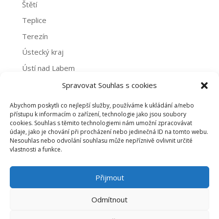
Štětí
Teplice
Terezín
Ústecký kraj
Ústí nad Labem
Žatec
Spravovat Souhlas s cookies
Abychom poskytli co nejlepší služby, používáme k ukládání a/nebo
Archivy
přístupu k informacím o zařízení, technologie jako jsou soubory
cookies. Souhlas s těmito technologiemi nám umožní zpracovávat
Archivy
údaje, jako je chování při procházení nebo jedinečná ID na tomto webu.
Nesouhlas nebo odvolání souhlasu může nepříznivě ovlivnit určité
vlastnosti a funkce.
PROHLÁŠENÍ O NAKLÁDÁNÍ S OSOBNÍMI ÚDAJI
Přijmout
ZÁSADY COOKIES (EU)
Odmítnout