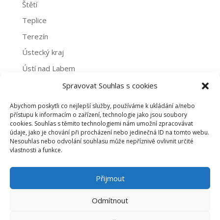
Štětí
Teplice
Terezín
Ústecký kraj
Ústí nad Labem
Žatec
Spravovat Souhlas s cookies
Abychom poskytli co nejlepší služby, používáme k ukládání a/nebo
Archivy
přístupu k informacím o zařízení, technologie jako jsou soubory
cookies. Souhlas s těmito technologiemi nám umožní zpracovávat
Archivy
údaje, jako je chování při procházení nebo jedinečná ID na tomto webu.
Nesouhlas nebo odvolání souhlasu může nepříznivě ovlivnit určité
vlastnosti a funkce.
PROHLÁŠENÍ O NAKLÁDÁNÍ S OSOBNÍMI ÚDAJI
Přijmout
ZÁSADY COOKIES (EU)
Odmítnout