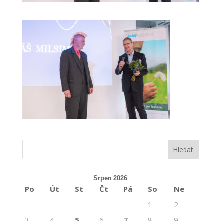
Srpen 2026
Po
Út
St
Čt
Pá
So
Ne
1
2
3
4
5
6
7
8
9