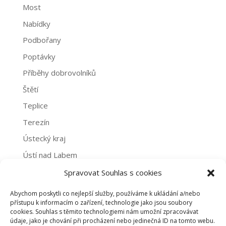
Most
Nabídky
Podbořany
Poptávky
Příběhy dobrovolníků
Štětí
Teplice
Terezín
Ústecký kraj
Ústí nad Labem
Žatec
Spravovat Souhlas s cookies
Abychom poskytli co nejlepší služby, používáme k ukládání a/nebo
Archivy
přístupu k informacím o zařízení, technologie jako jsou soubory
cookies. Souhlas s těmito technologiemi nám umožní zpracovávat
Archivy
údaje, jako je chování při procházení nebo jedinečná ID na tomto webu.