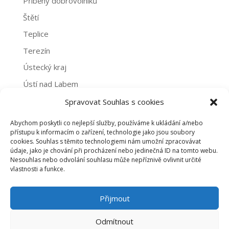
Příběhy dobrovolníků
Štětí
Teplice
Terezín
Ústecký kraj
Ústí nad Labem
Žatec
Spravovat Souhlas s cookies
Abychom poskytli co nejlepší služby, používáme k ukládání a/nebo
Archivy
přístupu k informacím o zařízení, technologie jako jsou soubory
cookies. Souhlas s těmito technologiemi nám umožní zpracovávat
Archivy
údaje, jako je chování při procházení nebo jedinečná ID na tomto webu.
Nesouhlas nebo odvolání souhlasu může nepříznivě ovlivnit určité
vlastnosti a funkce.
PROHLÁŠENÍ O NAKLÁDÁNÍ S OSOBNÍMI ÚDAJI
Přijmout
ZÁSADY COOKIES (EU)
Odmítnout