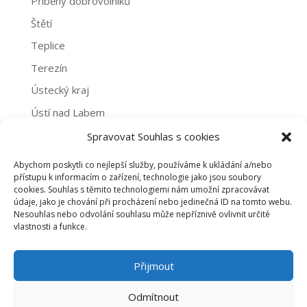
Příběhy dobrovolníků
Štětí
Teplice
Terezín
Ústecký kraj
Ústí nad Labem
Žatec
Spravovat Souhlas s cookies
Abychom poskytli co nejlepší služby, používáme k ukládání a/nebo
Archivy
přístupu k informacím o zařízení, technologie jako jsou soubory
cookies. Souhlas s těmito technologiemi nám umožní zpracovávat
Archivy
údaje, jako je chování při procházení nebo jedinečná ID na tomto webu.
Nesouhlas nebo odvolání souhlasu může nepříznivě ovlivnit určité
vlastnosti a funkce.
PROHLÁŠENÍ O NAKLÁDÁNÍ S OSOBNÍMI ÚDAJI
Přijmout
ZÁSADY COOKIES (EU)
Odmítnout