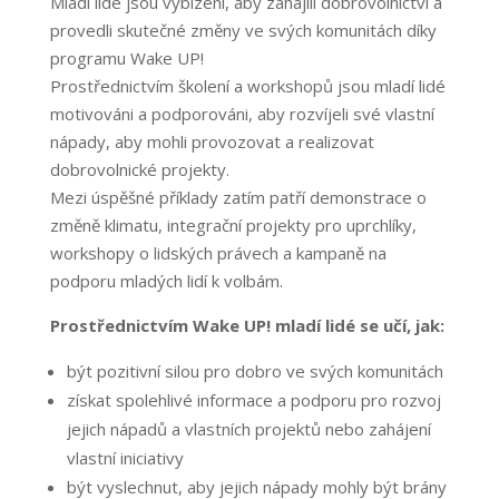
Mladí lidé jsou vybízeni, aby zahájili dobrovolnictví a
provedli skutečné změny ve svých komunitách díky
programu Wake UP!
Prostřednictvím školení a workshopů jsou mladí lidé
motivováni a podporováni, aby rozvíjeli své vlastní
nápady, aby mohli provozovat a realizovat
dobrovolnické projekty.
Mezi úspěšné příklady zatím patří demonstrace o
změně klimatu, integrační projekty pro uprchlíky,
workshopy o lidských právech a kampaně na
podporu mladých lidí k volbám.
Prostřednictvím Wake UP! mladí lidé se učí, jak:
být pozitivní silou pro dobro ve svých komunitách
získat spolehlivé informace a podporu pro rozvoj
jejich nápadů a vlastních projektů nebo zahájení
vlastní iniciativy
být vyslechnut, aby jejich nápady mohly být brány