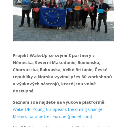
Projekt WakeUp se svými 8 partnery z
Německa, Severní Makedonie, Rumunska,
Chorvatska, Rakouska, Velké Británie, České
republiky a Norska vyvinul přes 80 workshopů
a výukových nástrojů, které jsou volně
dostupné.
Seznam zde najdete na výukové platformě:
Wake UP! Young Europeans becoming Change
Makers for a better Europe (padlet.com)