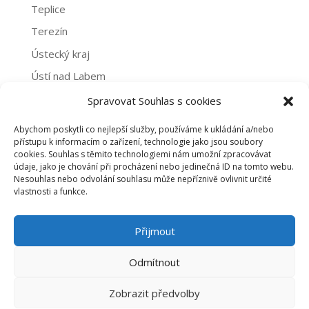
Teplice
Terezín
Ústecký kraj
Ústí nad Labem
Žatec
Spravovat Souhlas s cookies
Abychom poskytli co nejlepší služby, používáme k ukládání a/nebo
Archivy
přístupu k informacím o zařízení, technologie jako jsou soubory
cookies. Souhlas s těmito technologiemi nám umožní zpracovávat
Archivy
údaje, jako je chování při procházení nebo jedinečná ID na tomto webu.
Nesouhlas nebo odvolání souhlasu může nepříznivě ovlivnit určité
vlastnosti a funkce.
PROHLÁŠENÍ O NAKLÁDÁNÍ S OSOBNÍMI ÚDAJI
Přijmout
ZÁSADY COOKIES (EU)
Odmítnout
Zobrazit předvolby
©2020 dobrovolnictvi-usteckykraj.cz |
emline -