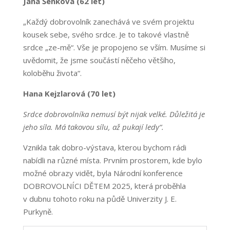
Jana Šenková (62 let)
„Každý dobrovolník zanechává ve svém projektu
kousek sebe, svého srdce. Je to takové vlastně
srdce „ze-mě“. Vše je propojeno se vším. Musíme si
uvědomit, že jsme součástí něčeho většího,
koloběhu života“.
Hana Kejzlarová (70 let)
Srdce dobrovolníka nemusí být nijak velké. Důležitá je
jeho síla. Má takovou sílu, až pukají ledy“.
Vznikla tak dobro-výstava, kterou bychom rádi
nabídli na různé místa. Prvním prostorem, kde bylo
možné obrazy vidět, byla Národní konference
DOBROVOLNÍCI DĚTEM 2025, která proběhla
v dubnu tohoto roku na půdě Univerzity J. E.
Purkyně.