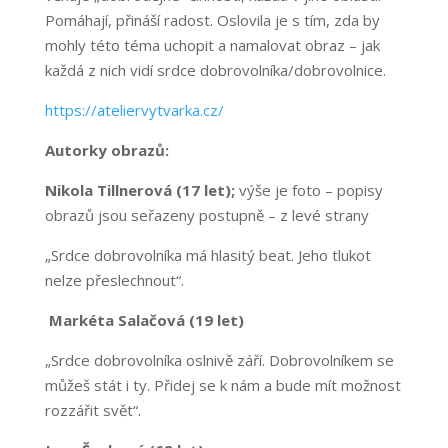
Pomáhají, přináší radost. Oslovila je s tím, zda by
mohly této téma uchopit a namalovat obraz – jak
každá z nich vidí srdce dobrovolníka/dobrovolnice.
https://ateliervytvarka.cz/
Autorky obrazů:
Nikola Tillnerová (17 let);
výše je foto – popisy
obrazů jsou seřazeny postupně – z levé strany
„Srdce dobrovolníka má hlasitý beat. Jeho tlukot
nelze přeslechnout“.
Markéta Salačová (19 let)
„Srdce dobrovolníka oslnivě září. Dobrovolníkem se
můžeš stát i ty. Přidej se k nám a bude mít možnost
rozzářit svět“.