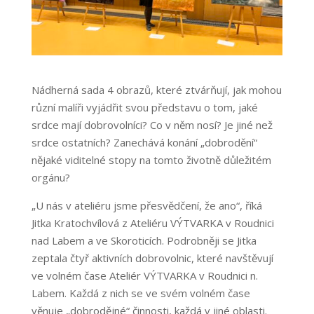
Nádherná sada 4 obrazů, které ztvárňují, jak mohou
různí malíři vyjádřit svou představu o tom, jaké
srdce mají dobrovolníci? Co v něm nosí? Je jiné než
srdce ostatních? Zanechává konání „dobrodění“
nějaké viditelné stopy na tomto životně důležitém
orgánu?
„U nás v ateliéru jsme přesvědčení, že ano“, říká
Jitka Kratochvílová z Ateliéru VÝTVARKA v Roudnici
nad Labem a ve Skoroticích. Podrobněji se Jitka
zeptala čtyř aktivních dobrovolnic, které navštěvují
ve volném čase Ateliér VÝTVARKA v Roudnici n.
Labem. Každá z nich se ve svém volném čase
věnuje „dobrodějné“ činnosti, každá v jiné oblasti.