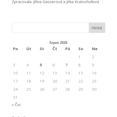
Zpracovala: Jiřina Gasserová a Jitka Kratochvílová
Srpen 2026
Po
Út
St
Čt
Pá
So
Ne
1
2
3
4
5
6
7
8
9
10
11
12
13
14
15
16
17
18
19
20
21
22
23
24
25
26
27
28
29
30
31
« Čvc