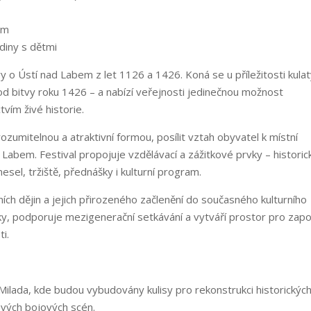
em
diny s dětmi
 o Ústí nad Labem z let 1126 a 1426. Koná se u příležitosti kula
 od bitvy roku 1426 – a nabízí veřejnosti jedinečnou možnost
vím živé historie.
srozumitelnou a atraktivní formou, posílit vztah obyvatel k místní
 Labem. Festival propojuje vzdělávací a zážitkové prvky – historic
sel, tržiště, přednášky i kulturní program.
ích dějin a jejich přirozeného začlenění do současného kulturního
stiky, podporuje mezigenerační setkávání a vytváří prostor pro zapo
ti.
 Milada, kde budou vybudovány kulisy pro rekonstrukci historickýc
vých bojových scén.