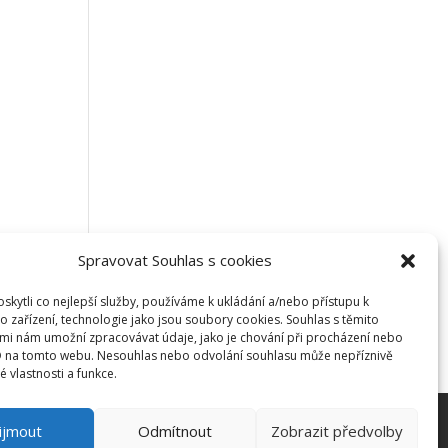
Spravovat Souhlas s cookies
kytli co nejlepší služby, používáme k ukládání a/nebo přístupu k
o zařízení, technologie jako jsou soubory cookies. Souhlas s těmito
mi nám umožní zpracovávat údaje, jako je chování při procházení nebo
D na tomto webu. Nesouhlas nebo odvolání souhlasu může nepříznivě
té vlastnosti a funkce.
ijmout
Odmítnout
Zobrazit předvolby