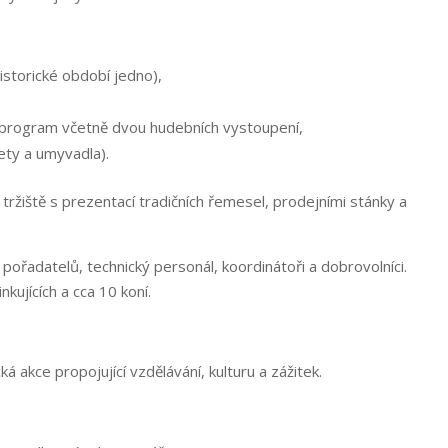
storické období jedno),
 program včetně dvou hudebních vystoupení,
lety a umyvadla).
tržiště s prezentací tradičních řemesel, prodejními stánky a
 pořadatelů, technický personál, koordinátoři a dobrovolníci.
kujících a cca 10 koní.
 akce propojující vzdělávání, kulturu a zážitek.