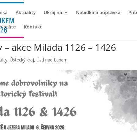
ánka
Aktuality
Ukrajina
Nabídka a poptávka
Pří
se ptáte
Kontakt
 – akce Milada 1126 – 1426
lity
,
Ústecký kraj
,
Ústí nad Labem