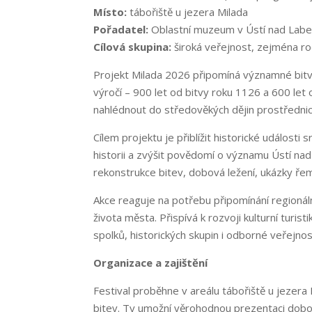
Místo:
tábořiště u jezera Milada
Pořadatel:
Oblastní muzeum v Ústí nad Lab
Cílová skupina:
široká veřejnost, zejména ro
Projekt Milada 2026 připomíná významné bitvy
výročí – 900 let od bitvy roku 1126 a 600 let
nahlédnout do středověkých dějin prostřednict
Cílem projektu je přiblížit historické události 
historii a zvýšit povědomí o významu Ústí nad
rekonstrukce bitev, dobová ležení, ukázky řeme
Akce reaguje na potřebu připomínání regionáln
života města. Přispívá k rozvoji kulturní turi
spolků, historických skupin i odborné veřejnos
Organizace a zajištění
Festival proběhne v areálu tábořiště u jezera
bitev. Ty umožní věrohodnou prezentaci dobo