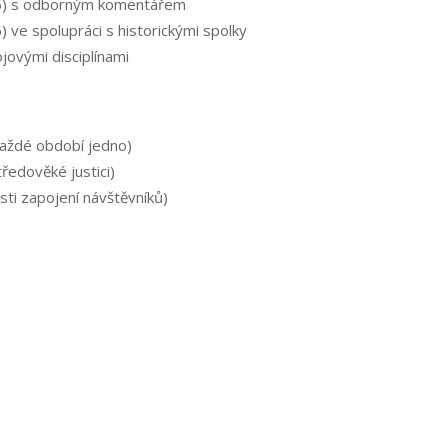
26) s odborným komentářem
 ve spolupráci s historickými spolky
jovými disciplínami
 každé období jedno)
ředověké justici)
ti zapojení návštěvníků)