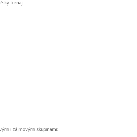
ířský turnaj
ovými i zájmovými skupinami: