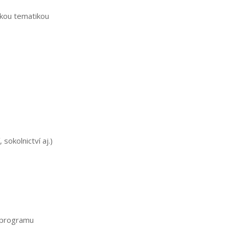
ckou tematikou
 sokolnictví aj.)
í programu