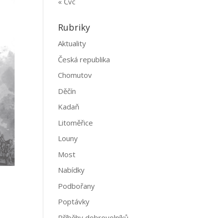
« Čvc
Rubriky
Aktuality
Česká republika
Chomutov
Děčín
Kadaň
Litoměřice
Louny
Most
Nabídky
Podbořany
Poptávky
Příběhy dobrovolníků