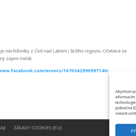
je návštěvníky z Ústí nad Labem i širšího regionu. Očekává se
ený zájem médií.
/www.facebook.com/events/1670342990997140/
Abychom pos
informacím 
technologie
jedinečná I
ovlivnit urči
AJI
ZÁSADY COOKIES (EU)
Př