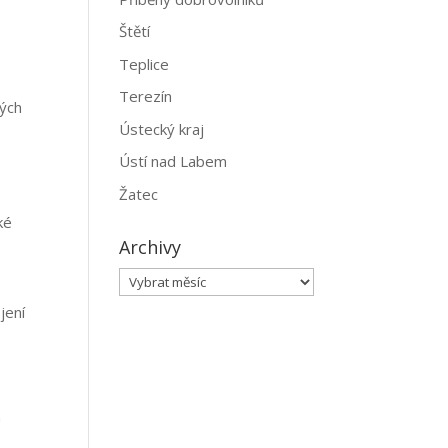
Štětí
Teplice
Terezín
tých
Ústecký kraj
Ústí nad Labem
Žatec
ké
Archivy
Archivy
jení
h