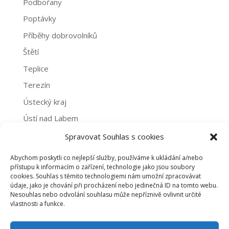
Podbořany
Poptávky
Příběhy dobrovolníků
Štětí
Teplice
Terezín
Ústecký kraj
Ústí nad Labem
Žatec
Spravovat Souhlas s cookies
Abychom poskytli co nejlepší služby, používáme k ukládání a/nebo
Archivy
přístupu k informacím o zařízení, technologie jako jsou soubory
cookies. Souhlas s těmito technologiemi nám umožní zpracovávat
Archivy
údaje, jako je chování při procházení nebo jedinečná ID na tomto webu.
Nesouhlas nebo odvolání souhlasu může nepříznivě ovlivnit určité
vlastnosti a funkce.