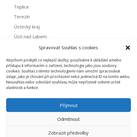
Teplice
Terezín
Ústecký kraj
Ústí nad Labem
Žatec
Spravovat Souhlas s cookies
Abychom poskytli co nejlepší služby, používáme k ukládání a/nebo
Archivy
přístupu k informacím o zařízení, technologie jako jsou soubory
cookies. Souhlas s těmito technologiemi nám umožní zpracovávat
Archivy
údaje, jako je chování při procházení nebo jedinečná ID na tomto webu.
Nesouhlas nebo odvolání souhlasu může nepříznivě ovlivnit určité
vlastnosti a funkce.
PROHLÁŠENÍ O NAKLÁDÁNÍ S OSOBNÍMI ÚDAJI
Přijmout
ZÁSADY COOKIES (EU)
Odmítnout
Zobrazit předvolby