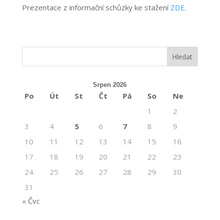
Prezentace z informační schůzky ke stažení
ZDE
.
Srpen 2026
Po
Út
St
Čt
Pá
So
Ne
1
2
3
4
5
6
7
8
9
10
11
12
13
14
15
16
17
18
19
20
21
22
23
24
25
26
27
28
29
30
31
« Čvc