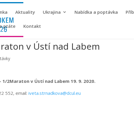
ánka
Aktuality
Ukrajina
Nabídka a poptávka
Pří
se ptáte
Kontakt
raton v Ústí nad Labem
távky
 1/2Maraton v Ústí nad Labem 19. 9. 2020.
22 552, email:
iveta.strnadkova@dcul.eu