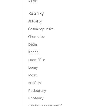
« Čvc
Rubriky
Aktuality
Česká republika
Chomutov
Děčín
Kadaň
Litoměřice
Louny
Most
Nabídky
Podbořany
Poptávky
Příběhy dobrovolníků