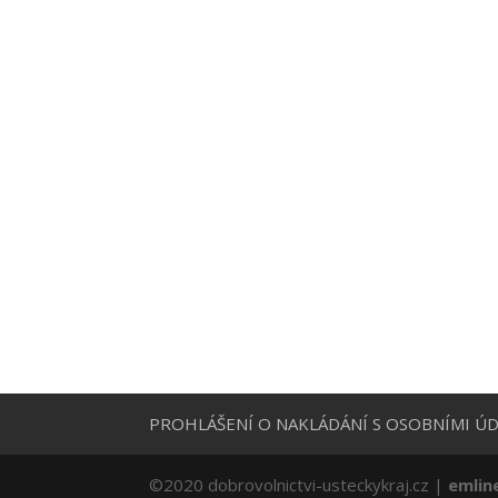
PROHLÁŠENÍ O NAKLÁDÁNÍ S OSOBNÍMI ÚD
©2020 dobrovolnictvi-usteckykraj.cz |
emlin