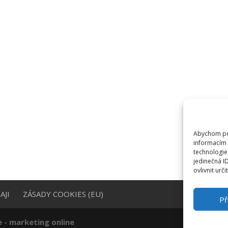
Abychom pos
informacím 
technologie
jedinečná I
ovlivnit urči
AJI
ZÁSADY COOKIES (EU)
Př
e - marketing online