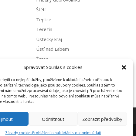
Štětí
Teplice
Terezín
Ústecký kraj
Ústí nad Labem
Žatec
Spravovat Souhlas s cookies
Archivy
kytli co nejlepší služby, používáme k ukládání a/nebo přístupu k
Archivy
o zařízení, technologie jako jsou soubory cookies. Souhlas s těmito
mi nám umožní zpracovávat údaje, jako je chování při procházení nebo
D na tomto webu. Nesouhlas nebo odvolání souhlasu může nepříznivě
té vlastnosti a funkce.
ijmout
Odmítnout
Zobrazit předvolby
Zásady cookies
Prohlášení o nakládání s osobními údaji