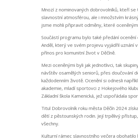
Mnozí z nominovaných dobrovolníků, kteří se t
slavnostní atmosférou, ale i množstvím krásný
jsme mohli připravit odměny, které oceněným
Součástí programu bylo také předání ocenění d
Anděl, který ve svém projevu vyjádřil uznání 
přínos pro komunitní život v Děčíně.
Mezi oceněnými byli jak jednotlivci, tak skup
návštěv osamělých seniorů, přes doučování dě
každodenním životě. Ocenění si odnesli napřík
akademie, mladí sportovci z Hokejového klubu 
Základní škola Kamenická, jež uspořádala spo
Titul Dobrovolník roku města Děčín 2024 zís
dětí z pěstounských rodin. Její trpělivý přís
všechny.
Kulturní rámec slavnostního večera obohatilo