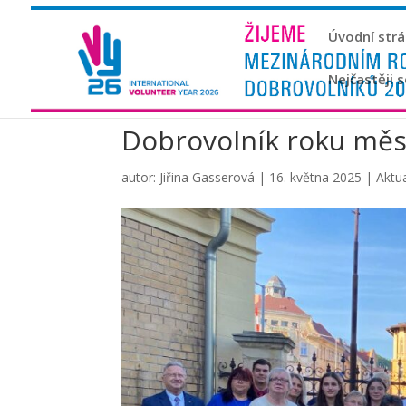
Úvodní str
Nejčastěji 
Dobrovolník roku měst
autor:
Jiřina Gasserová
|
16. května 2025
|
Aktua