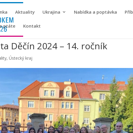
ánka
Aktuality
Ukrajina
Nabídka a poptávka
Pří
se ptáte
Kontakt
a Děčín 2024 – 14. ročník
lity
,
Ústecký kraj