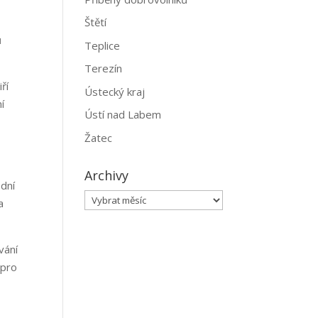
Štětí
ů
Teplice
Terezín
ří
Ústecký kraj
í
Ústí nad Labem
Žatec
Archivy
odní
Archivy
a
vání
 pro