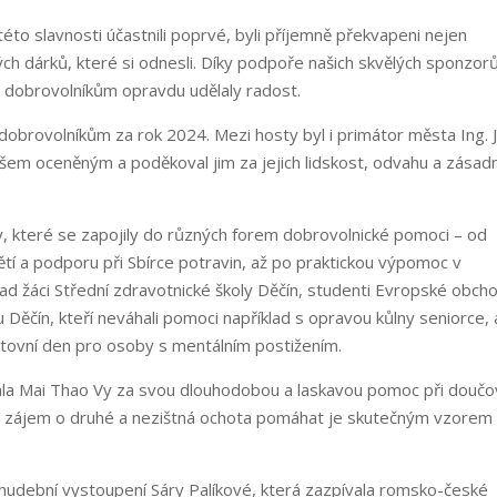
éto slavnosti účastnili poprvé, byli příjemně překvapeni nejen
ch dárků, které si odnesli. Díky podpoře našich skvělých sponzor
 dobrovolníkům opravdu udělaly radost.
obrovolníkům za rok 2024. Mezi hosty byl i primátor města Ing. Ji
všem oceněným a poděkoval jim za jejich lidskost, odvahu a zásadn
iny, které se zapojily do různých forem dobrovolnické pomoci – od
tí a podporu při Sbírce potravin, až po praktickou výpomoc v
lad žáci Střední zdravotnické školy Děčín, studenti Evropské obch
Děčín, kteří neváhali pomoci například s opravou kůlny seniorce, 
rtovní den pro osoby s mentálním postižením.
kala Mai Thao Vy za svou dlouhodobou a laskavou pomoc při doučo
tup, zájem o druhé a nezištná ochota pomáhat je skutečným vzorem
 hudební vystoupení Sáry Palíkové, která zazpívala romsko-české