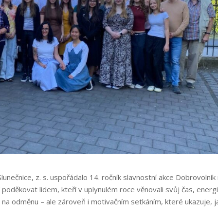
nečnice, z. s. uspořádalo 14. ročník slavnostní akce Dobrovolník
í poděkovat lidem, kteří v uplynulém roce věnovali svůj čas, energi
na odměnu – ale zároveň i motivačním setkáním, které ukazuje, j