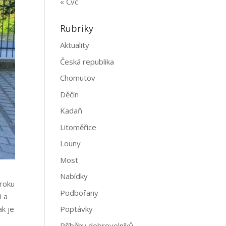
« Čvc
Rubriky
Aktuality
Česká republika
Chomutov
Děčín
Kadaň
Litoměřice
Louny
Most
Nabídky
 roku
Podbořany
i a
Poptávky
ak je
Příběhy dobrovolníků