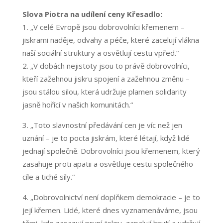
Slova Piotra na udílení ceny Křesadlo:
„V celé Evropě jsou dobrovolníci křemenem –
jiskrami naděje, odvahy a péče, které zacelují vlákna
naší sociální struktury a osvětlují cestu vpřed.“
2. „V dobách nejistoty jsou to právě dobrovolníci,
kteří zažehnou jiskru spojení a zažehnou změnu –
jsou stálou silou, která udržuje plamen solidarity
jasně hořící v našich komunitách.“
3. „Toto slavnostní předávání cen je víc než jen
uznání – je to pocta jiskrám, které létají, když lidé
jednají společně. Dobrovolníci jsou křemenem, který
zasahuje proti apatii a osvětluje cestu společného
cíle a tiché síly.“
4. „Dobrovolnictví není doplňkem demokracie – je to
její křemen. Lidé, které dnes vyznamenáváme, jsou
těmi, kdo zasazují první jiskry, zapalují hnutí a udržují