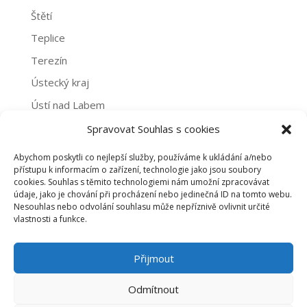
Štětí
Teplice
Terezín
Ústecký kraj
Ústí nad Labem
Žatec
Spravovat Souhlas s cookies
Abychom poskytli co nejlepší služby, používáme k ukládání a/nebo
Archivy
přístupu k informacím o zařízení, technologie jako jsou soubory
cookies. Souhlas s těmito technologiemi nám umožní zpracovávat
Archivy
údaje, jako je chování při procházení nebo jedinečná ID na tomto webu.
Nesouhlas nebo odvolání souhlasu může nepříznivě ovlivnit určité
vlastnosti a funkce.
PROHLÁŠENÍ O NAKLÁDÁNÍ S OSOBNÍMI ÚDAJI
Přijmout
ZÁSADY COOKIES (EU)
Odmítnout