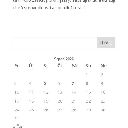
oheň spravedlnosti a sounáležitosti.“
Srpen 2026
Po
Út
St
Čt
Pá
So
Ne
1
2
3
4
5
6
7
8
9
10
11
12
13
14
15
16
17
18
19
20
21
22
23
24
25
26
27
28
29
30
31
« Čvc