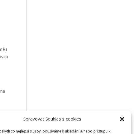
z
mě i
avka
 na
Spravovat Souhlas s cookies
kytli co nejlepší služby, používáme k ukládání a/nebo přístupu k