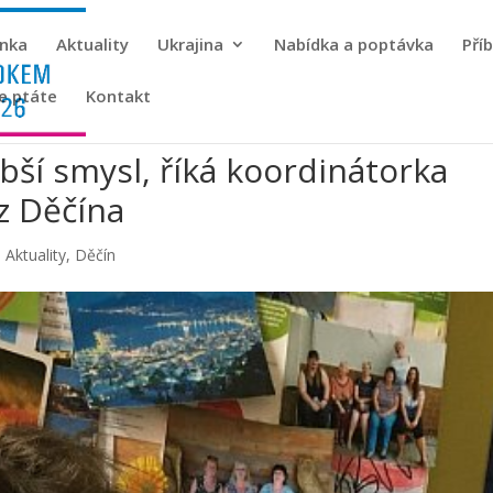
ánka
Aktuality
Ukrajina
Nabídka a poptávka
Pří
se ptáte
Kontakt
bší smysl, říká koordinátorka
z Děčína
|
Aktuality
,
Děčín