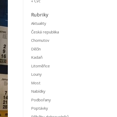
« Čvc
Rubriky
Aktuality
Česká republika
Chomutov
Děčín
Kadaň
Litoměřice
Louny
Most
Nabídky
Podbořany
Poptávky
Příběhy dobrovolníků