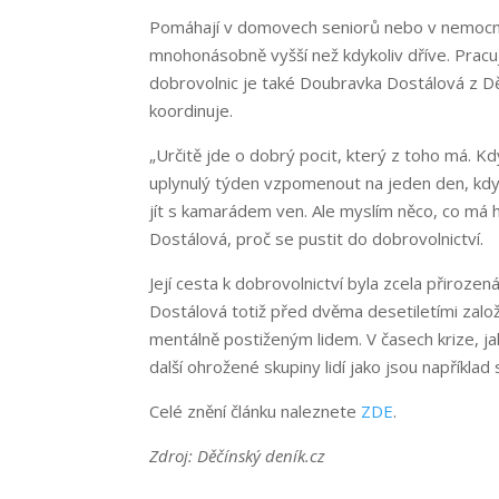
Pomáhají v domovech seniorů nebo v nemocnic
mnohonásobně vyšší než kdykoliv dříve. Pracuj
dobrovolnic je také Doubravka Dostálová z Dě
koordinuje.
„Určitě jde o dobrý pocit, který z toho má. Kdy
uplynulý týden vzpomenout na jeden den, kdy b
jít s kamarádem ven. Ale myslím něco, co má 
Dostálová, proč se pustit do dobrovolnictví.
Její cesta k dobrovolnictví byla zcela přiroz
Dostálová totiž před dvěma desetiletími zalo
mentálně postiženým lidem. V časech krize, jak
další ohrožené skupiny lidí jako jsou například 
Celé znění článku naleznete
ZDE
.
Zdroj: Děčínský deník.cz