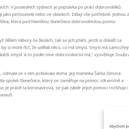
ích. V posledních týdnech je poptávka po práci dobrovolníků
í jako pečovatelé nebo ve skladech. Dělají vše potřebné. Jednou 
čína, která pod hlavičkou Slunečnice dobrovolnickou pomoc
ž dělám nábory na školách, tak se jich ptám, jestli si dokáží za
y si mohli říct, že udělali něco, co má smysl. Smysl má samozřej
hlubší smysl. A to podle mne dobrovolnictví má,“ vysvětluje Doubr
ená, odmala se s ním potkávala doma. Její maminka Šárka Zimová
žila spolek Slunečnice, který se zaměřuje na pomoc zdravotně a
o je právě ta koronavirová, se pak záběr jejich pomoci rozšiřuje i
senioři.
Abychom pos