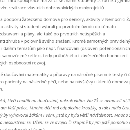
tci. Tato spolupráce má za cíl seznámit studenty 2. ročníků gymn
vím realizace vlastních dobrovolnických miniprojektů.
i na podporu žateckého domova pro seniory, aktivity v Nemocnici Ž
o aktivity si studenti vybrali po prvotním úvodu do tématu
edstavami a plány, ale také po prvotních neúspěších a
ti zhruba v polovině svého snažení. Kromě samotných pravideln
í i dalším tématům jako např. financování (oslovení potencionálníc
i a samozřejmě reflexi, tedy průběžného i závěrečného hodnocení
ejich osobnostní rozvoj.
ě doučování matematiky a přípravy na náročné písemné testy či ú
pro pacienty na následné péči, nebo na návštěvy u klientů domova
m.
áků, kteří chodili na doučování, pokrok vidím. Na ZŠ se nemuseli učit
ýznam Vaší práce. Mnoho dětí má odpoledne kroužky, a tak i málo čas
rý by vyhovoval žákům i Vám. Jistě by byla větší návštěvnost. Mnoho
 nesoustředí se. Učení se ve dvojici či skupině by jim jistě pomohlo 
aní profesorka Lýrová.