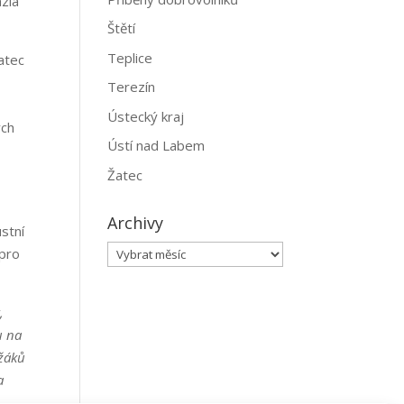
ázia
Štětí
Teplice
atec
Terezín
Ústecký kraj
ých
Ústí nad Labem
h
Žatec
Archivy
stní
Archivy
 pro
,
u na
 žáků
a