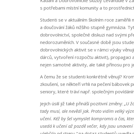
Kadani a Dobrovolnické služby Levandule v Ža
s potřebami místní komunity a to prostřednict
Studenti se v aktuálním školním roce zaměřil
a doučování žáků nižšího stupně gymnázia. Tyt
dobrovolnictví, společné diskuzi nad svými př
nedorozuměních. V současné době jsou studen
dobrovolnických aktivit se v rámci výuky věnuj
dárců, vytvoření rozpočtu aktivit), propagac
nejen samotné aktivity, ale také přínosu pro j
A čemu že se studenti konkrétně věnují? Krom
zkoušení, se někteří vrhli na pečení bábovek 
seniory, které tráví např. společným povídání
Jejich úsilí již také přináší pozitivní změny:
„U ž
tady musí, ale nevědí jak. Proto vidím velký v
učení. Kéž by šel vymyslet kompromis a čas, kte
usedá k učení až pozdě večer, kdy jsou unavení a
ulehčilo od stresu,”
na dotaz studentů uvedla p