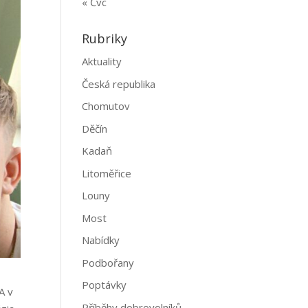
« Čvc
Rubriky
Aktuality
Česká republika
Chomutov
Děčín
Kadaň
Litoměřice
Louny
Most
Nabídky
Podbořany
Poptávky
A v
Příběhy dobrovolníků