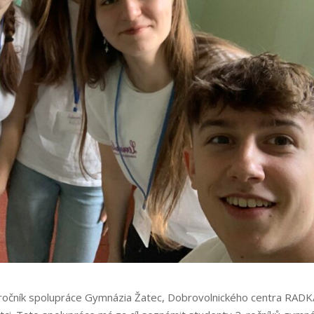
 ročník spolupráce Gymnázia Žatec, Dobrovolnického centra RADK