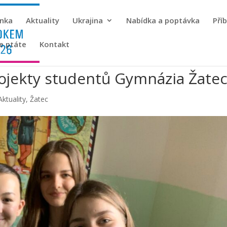
ánka
Aktuality
Ukrajina
Nabídka a poptávka
Pří
se ptáte
Kontakt
ojekty studentů Gymnázia Žate
Aktuality
,
Žatec